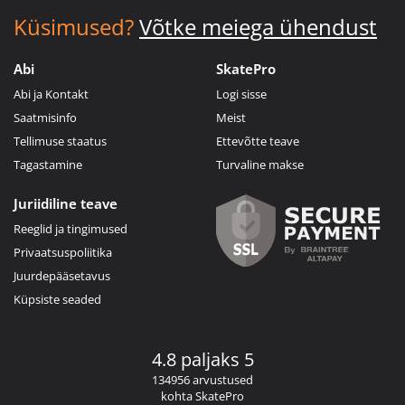
Küsimused?
Võtke meiega ühendust
Abi
SkatePro
Abi ja Kontakt
Logi sisse
Saatmisinfo
Meist
Tellimuse staatus
Ettevõtte teave
Tagastamine
Turvaline makse
Juriidiline teave
Reeglid ja tingimused
Privaatsuspoliitika
Juurdepääsetavus
Küpsiste seaded
4.8 paljaks 5
134956 arvustused
kohta SkatePro