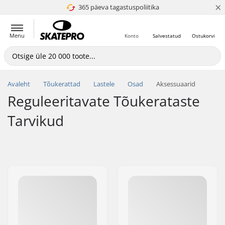
×
365 päeva tagastuspoliitika
4.8 paljaks 5
Menu
Konto
Salvestatud
Ostukorvi
Avaleht
Tõukerattad
Lastele
Osad
Aksessuaarid
Reguleeritavate Tõukerataste
Tarvikud