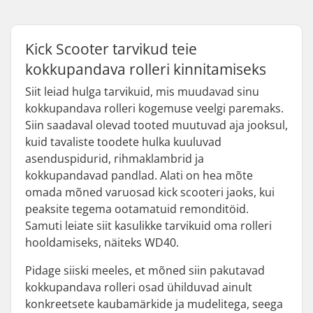
Kick Scooter tarvikud teie
kokkupandava rolleri kinnitamiseks
Siit leiad hulga tarvikuid, mis muudavad sinu
kokkupandava rolleri kogemuse veelgi paremaks.
Siin saadaval olevad tooted muutuvad aja jooksul,
kuid tavaliste toodete hulka kuuluvad
asenduspidurid, rihmaklambrid ja
kokkupandavad pandlad. Alati on hea mõte
omada mõned varuosad kick scooteri jaoks, kui
peaksite tegema ootamatuid remonditöid.
Samuti leiate siit kasulikke tarvikuid oma rolleri
hooldamiseks, näiteks WD40.
Pidage siiski meeles, et mõned siin pakutavad
kokkupandava rolleri osad ühilduvad ainult
konkreetsete kaubamärkide ja mudelitega, seega