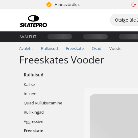
Hinnavõrdlus
AVALEHT
Avaleht
Rulluisud
Freeskate
Osad
Vooder
Freeskates Vooder
Rulluisud
Kaitse
Inliners
Quad Rulluisutamine
Rullikingad
Aggressive
Freeskate