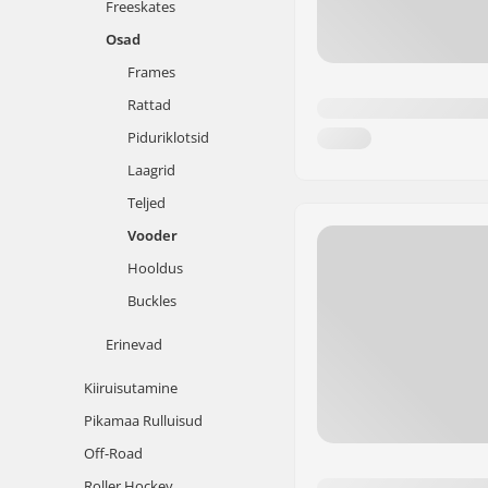
Freeskates
Osad
Frames
Rattad
Piduriklotsid
Laagrid
Teljed
Vooder
Hooldus
Buckles
Erinevad
Kiiruisutamine
Pikamaa Rulluisud
Off-Road
Roller Hockey