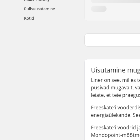
Rullsuusatamine
Kotid
Uisutamine muga
Liner on see, milles 
püsivad mugavalt, vai
leiate, et teie praeg
Freeskate'i vooderdi
energiaülekande. See 
Freeskate'i voodrid 
Mondopoint-mõõtmeid