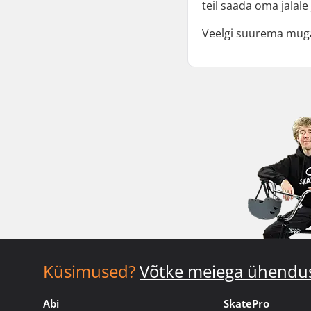
teil saada oma jalale
Veelgi suurema muga
Küsimused?
Võtke meiega ühendu
Abi
SkatePro