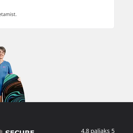
tamist.
4.8 paljaks 5