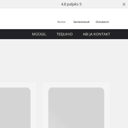
×
4.8 paljaks 5
Konto
Salvestatud
Ostukorvi
MÜÜGIL
TEEJUHID
ABI JA KONTAKT