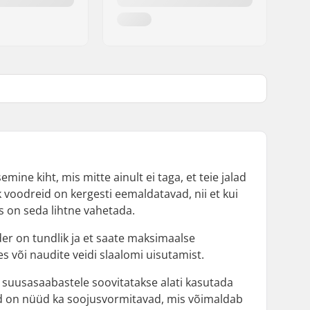
mine kiht, mis mitte ainult ei taga, et teie jalad
k voodreid on kergesti eemaldatavad, nii et kui
is on seda lihtne vahetada.
er on tundlik ja et saate maksimaalse
es või naudite veidi slaalomi uisutamist.
 suusasaabastele soovitatakse alati kasutada
d on nüüd ka soojusvormitavad, mis võimaldab