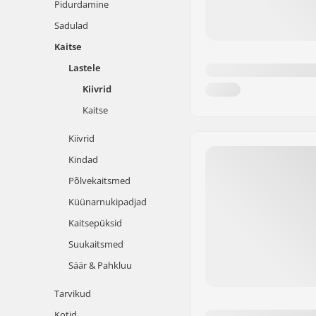
Pidurdamine
Sadulad
Kaitse
Lastele
Kiivrid
Kaitse
Kiivrid
Kindad
Põlvekaitsmed
Küünarnukipadjad
Kaitsepüksid
Suukaitsmed
Säär & Pahkluu
Tarvikud
Kotid