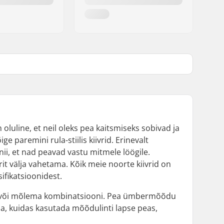
luline, et neil oleks pea kaitsmiseks sobivad ja
ige paremini rula-stiilis kiivrid. Erinevalt
 nii, et nad peavad vastu mitmele löögile.
it välja vahetama. Kõik meie noorte kiivrid on
ifikatsioonidest.
tu või mõlema kombinatsiooni. Pea ümbermõõdu
a, kuidas kasutada mõõdulinti lapse peas,