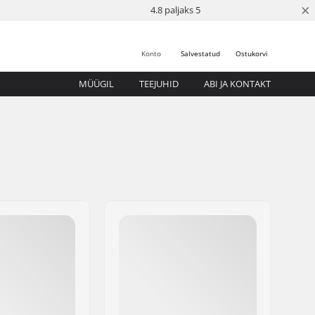
×
4.8 paljaks 5
Konto
Salvestatud
Ostukorvi
MÜÜGIL
TEEJUHID
ABI JA KONTAKT