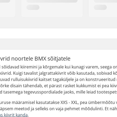
iivrid noortele BMX sõitjatele
sõidavad kiiremini ja kõrgemale kui kunagi varem, seega on o
iivrid. Kuigi tavalist jalgrattakiivrit võib kasutada, sobivad kõ
akuvad rulluisukiivrid kaitset tagaküljele ja on konstrueeritud
ke disain tähendab, et pärast rasket kukkumist ei pea kiivr
ud tasemega tegevusspordialade jaoks, mille leiad tootespets
suuruse määramisel kasutatakse XXS - XXL, pea ümbermõõ
äpsem meetod ja selleks on vaja pehmet mõõdulinti. Et näh
s kiivrit kanda
.