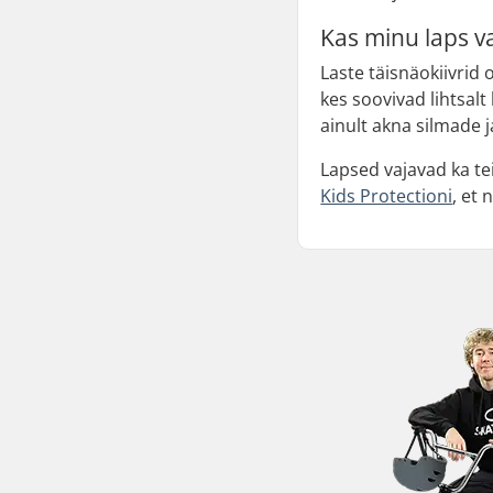
Kas minu laps va
Laste täisnäokiivrid o
kes soovivad lihtsalt
ainult akna silmade j
Lapsed vajavad ka te
Kids Protectioni
, et