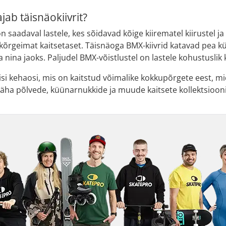
jab täisnäokiivrit?
n saadaval lastele, kes sõidavad kõige kiirematel kiirustel ja t
 kõrgeimat kaitsetaset. Täisnäoga BMX-kiivrid katavad pea kül
a nina jaoks. Paljudel BMX-võistlustel on lastele kohustuslik 
isi kehaosi, mis on kaitstud võimalike kokkupõrgete eest, m
 näha põlvede, küünarnukkide ja muude kaitsete kollektsiooni