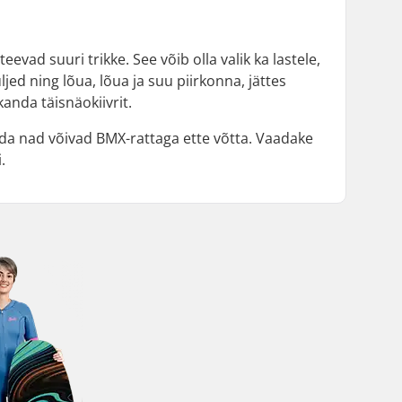
eevad suuri trikke. See võib olla valik ka lastele,
jed ning lõua, lõua ja suu piirkonna, jättes
kanda täisnäokiivrit.
ida nad võivad BMX-rattaga ette võtta. Vaadake
.