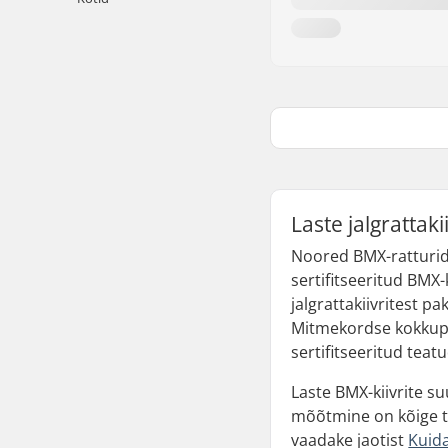
Laste jalgrattak
Noored BMX-ratturid 
sertifitseeritud BMX-k
jalgrattakiivritest p
Mitmekordse kokkupõr
sertifitseeritud teat
Laste BMX-kiivrite 
mõõtmine on kõige t
vaadake jaotist
Kuida