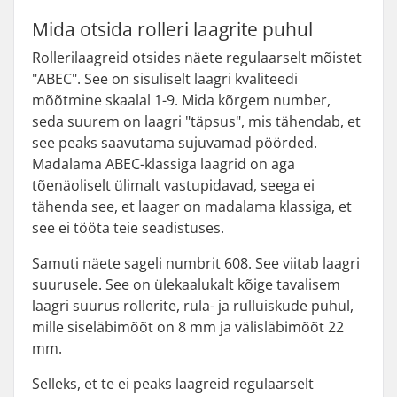
Mida otsida rolleri laagrite puhul
Rollerilaagreid otsides näete regulaarselt mõistet
"ABEC". See on sisuliselt laagri kvaliteedi
mõõtmine skaalal 1-9. Mida kõrgem number,
seda suurem on laagri "täpsus", mis tähendab, et
see peaks saavutama sujuvamad pöörded.
Madalama ABEC-klassiga laagrid on aga
tõenäoliselt ülimalt vastupidavad, seega ei
tähenda see, et laager on madalama klassiga, et
see ei tööta teie seadistuses.
Samuti näete sageli numbrit 608. See viitab laagri
suurusele. See on ülekaalukalt kõige tavalisem
laagri suurus rollerite, rula- ja rulluiskude puhul,
mille siseläbimõõt on 8 mm ja välisläbimõõt 22
mm.
Selleks, et te ei peaks laagreid regulaarselt