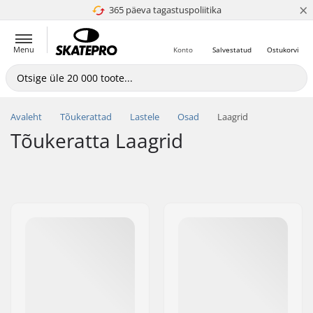
×
365 päeva tagastuspoliitika
4.8 paljaks 5
Menu
Konto
Salvestatud
Ostukorvi
Avaleht
Tõukerattad
Lastele
Osad
Laagrid
Tõukeratta Laagrid