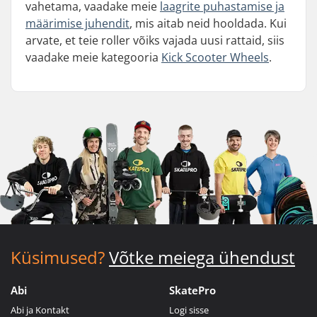
vahetama, vaadake meie
laagrite puhastamise ja
määrimise juhendit
, mis aitab neid hooldada. Kui
arvate, et teie roller võiks vajada uusi rattaid, siis
vaadake meie kategooria
Kick Scooter Wheels
.
Küsimused?
Võtke meiega ühendust
Abi
SkatePro
Abi ja Kontakt
Logi sisse