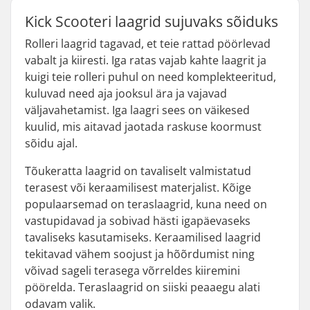
Kick Scooteri laagrid sujuvaks sõiduks
Rolleri laagrid tagavad, et teie rattad pöörlevad
vabalt ja kiiresti. Iga ratas vajab kahte laagrit ja
kuigi teie rolleri puhul on need komplekteeritud,
kuluvad need aja jooksul ära ja vajavad
väljavahetamist. Iga laagri sees on väikesed
kuulid, mis aitavad jaotada raskuse koormust
sõidu ajal.
Tõukeratta laagrid on tavaliselt valmistatud
terasest või keraamilisest materjalist. Kõige
populaarsemad on teraslaagrid, kuna need on
vastupidavad ja sobivad hästi igapäevaseks
tavaliseks kasutamiseks. Keraamilised laagrid
tekitavad vähem soojust ja hõõrdumist ning
võivad sageli terasega võrreldes kiiremini
pöörelda. Teraslaagrid on siiski peaaegu alati
odavam valik.