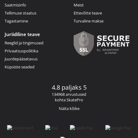
Saatmisinfo
Meist
Tellimuse staatus
Ettevõtte teave
Tagastamine
Turvaline makse
Juriidiline teave
Reeglid ja tingimused
Privaatsuspoliitika
Juurdepääsetavus
Küpsiste seaded
4.8 paljaks 5
134968 arvustused
kohta SkatePro
Näita kõike