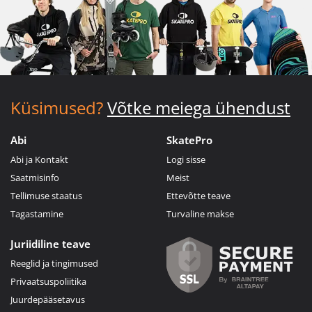
Küsimused?
Võtke meiega ühendust
Abi
SkatePro
Abi ja Kontakt
Logi sisse
Saatmisinfo
Meist
Tellimuse staatus
Ettevõtte teave
Tagastamine
Turvaline makse
Juriidiline teave
Reeglid ja tingimused
Privaatsuspoliitika
Juurdepääsetavus