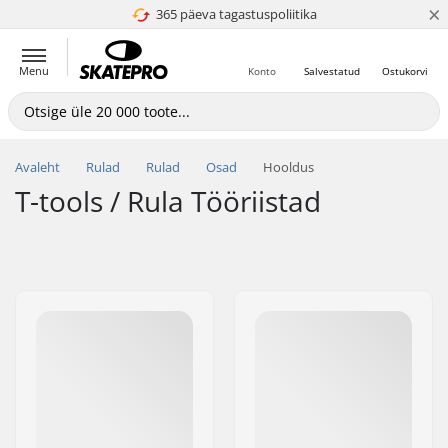
×
365 päeva tagastuspoliitika
4.8 paljaks 5
Menu
Konto
Salvestatud
Ostukorvi
Avaleht
Rulad
Rulad
Osad
Hooldus
T-tools / Rula Tööriistad