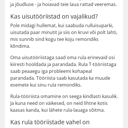
ja jõudluse - ja hoiavad teie laua rattad veeremas.
Kas uisutööriistad on vajalikud?
Pole midagi hullemat, kui saabuda rulluisuparki,
uisutada paar minutit ja siis on kruvi või polt lahti,
mis sunnib sind kogu tee koju remondiks
kõndima.
Oma uisutööriistaga saad oma rula erinevaid osi
kiiresti hooldada ja parandada. Rula T-tööriistaga
saab peaaegu iga probleemi kohapeal
parandada. Tööriista saab kasutada ka muude
esemete kui sinu rula remondiks.
Rula-tööriista omamine on seega kindlasti kasulik.
Ja kuna need on väikesed, on neid lihtne kotis
kaasas kanda, kui lähete rula-lauaga sõitma.
Kas rula tööriistade vahel on