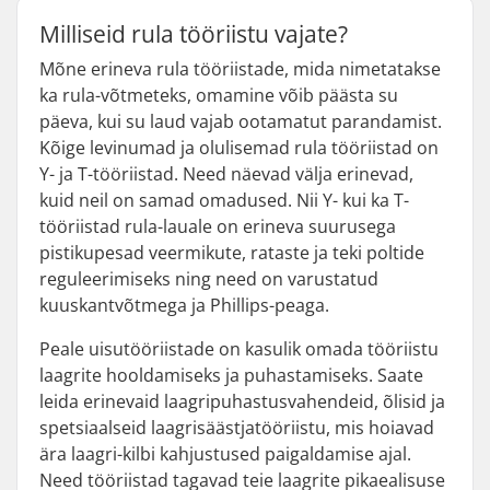
Milliseid rula tööriistu vajate?
Mõne erineva rula tööriistade, mida nimetatakse
ka rula-võtmeteks, omamine võib päästa su
päeva, kui su laud vajab ootamatut parandamist.
Kõige levinumad ja olulisemad rula tööriistad on
Y- ja T-tööriistad. Need näevad välja erinevad,
kuid neil on samad omadused. Nii Y- kui ka T-
tööriistad rula-lauale on erineva suurusega
pistikupesad veermikute, rataste ja teki poltide
reguleerimiseks ning need on varustatud
kuuskantvõtmega ja Phillips-peaga.
Peale uisutööriistade on kasulik omada tööriistu
laagrite hooldamiseks ja puhastamiseks. Saate
leida erinevaid laagripuhastusvahendeid, õlisid ja
spetsiaalseid laagrisäästjatööriistu, mis hoiavad
ära laagri-kilbi kahjustused paigaldamise ajal.
Need tööriistad tagavad teie laagrite pikaealisuse