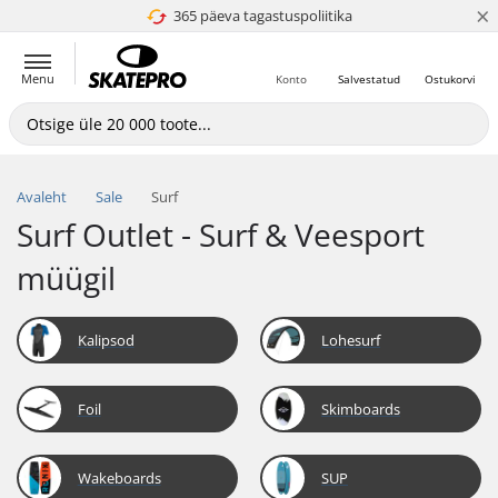
×
365 päeva tagastuspoliitika
4.8 paljaks 5
Menu
Konto
Salvestatud
Ostukorvi
Avaleht
Sale
Surf
Surf Outlet - Surf & Veesport
müügil
Kalipsod
Lohesurf
Foil
Skimboards
Wakeboards
SUP