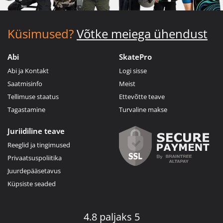
Küsimused?
Võtke meiega ühendust
Abi
SkatePro
Abi ja Kontakt
Logi sisse
Saatmisinfo
Meist
Tellimuse staatus
Ettevõtte teave
Tagastamine
Turvaline makse
Juriidiline teave
Reeglid ja tingimused
Privaatsuspoliitika
Juurdepääsetavus
Küpsiste seaded
4.8 paljaks 5