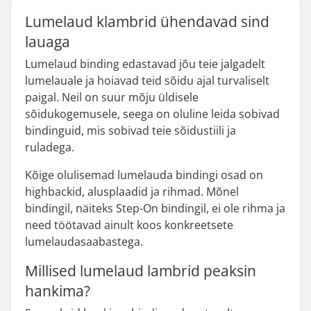
Lumelaud klambrid ühendavad sind
lauaga
Lumelaud binding edastavad jõu teie jalgadelt
lumelauale ja hoiavad teid sõidu ajal turvaliselt
paigal. Neil on suur mõju üldisele
sõidukogemusele, seega on oluline leida sobivad
bindinguid, mis sobivad teie sõidustiili ja
ruladega.
Kõige olulisemad lumelauda bindingi osad on
highbackid, alusplaadid ja rihmad. Mõnel
bindingil, näiteks Step-On bindingil, ei ole rihma ja
need töötavad ainult koos konkreetsete
lumelaudasaabastega.
Millised lumelaud lambrid peaksin
hankima?