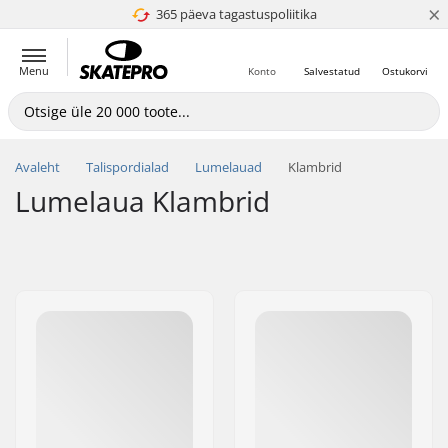
×
365 päeva tagastuspoliitika
4.8 paljaks 5
Menu
Konto
Salvestatud
Ostukorvi
Avaleht
Talispordialad
Lumelauad
Klambrid
Lumelaua Klambrid