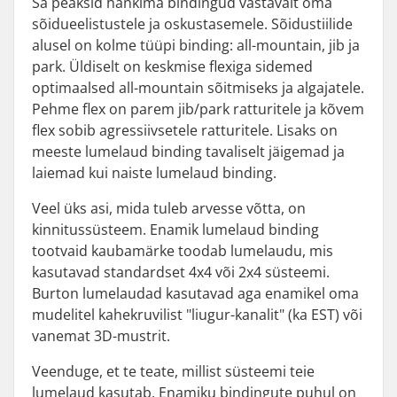
Sa peaksid hankima bindingud vastavalt oma
sõidueelistustele ja oskustasemele. Sõidustiilide
alusel on kolme tüüpi binding: all-mountain, jib ja
park. Üldiselt on keskmise flexiga sidemed
optimaalsed all-mountain sõitmiseks ja algajatele.
Pehme flex on parem jib/park ratturitele ja kõvem
flex sobib agressiivsetele ratturitele. Lisaks on
meeste lumelaud binding tavaliselt jäigemad ja
laiemad kui naiste lumelaud binding.
Veel üks asi, mida tuleb arvesse võtta, on
kinnitussüsteem. Enamik lumelaud binding
tootvaid kaubamärke toodab lumelaudu, mis
kasutavad standardset 4x4 või 2x4 süsteemi.
Burton lumelaudad kasutavad aga enamikel oma
mudelitel kahekruvilist "liugur-kanalit" (ka EST) või
vanemat 3D-mustrit.
Veenduge, et te teate, millist süsteemi teie
lumelaud kasutab. Enamiku bindingute puhul on