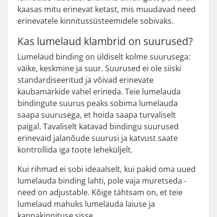
kaasas mitu erinevat ketast, mis muudavad need
erinevatele kinnitussüsteemidele sobivaks.
Kas lumelaud klambrid on suurused?
Lumelaud binding on üldiselt kolme suurusega:
väike, keskmine ja suur. Suurused ei ole siiski
standardiseeritud ja võivad erinevate
kaubamärkide vahel erineda. Teie lumelauda
bindingute suurus peaks sobima lumelauda
saapa suurusega, et hoida saapa turvaliselt
paigal. Tavaliselt katavad bindingu suurused
erinevaid jalanõude suurusi ja katvust saate
kontrollida iga toote leheküljelt.
Kui rihmad ei sobi ideaalselt, kui pakid oma uued
lumelauda binding lahti, pole vaja muretseda -
need on adjustable. Kõige tähtsam on, et teie
lumelaud mahuks lumelauda laiuse ja
kannakinnituse sisse.