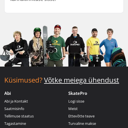
Küsimused?
Võtke meiega ühendust
Abi
SkatePro
Abi ja Kontakt
Logi sisse
Saatmisinfo
Meist
Tellimuse staatus
Ettevõtte teave
Tagastamine
Turvaline makse