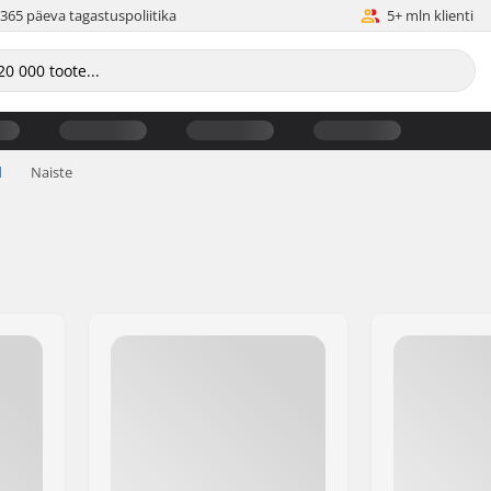
365 päeva tagastuspoliitika
5+ mln klienti
d
Naiste