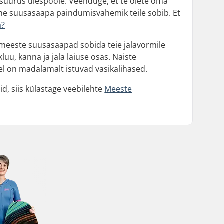
suurus ülespoole. Veenduge, et te olete oma
lline suusasaapa paindumisvahemik teile sobib. Et
a?
b meeste suusasaapad sobida teie jalavormile
uu, kanna ja jala laiuse osas. Naiste
el on madalamalt istuvad vasikalihased.
d, siis külastage veebilehte
Meeste