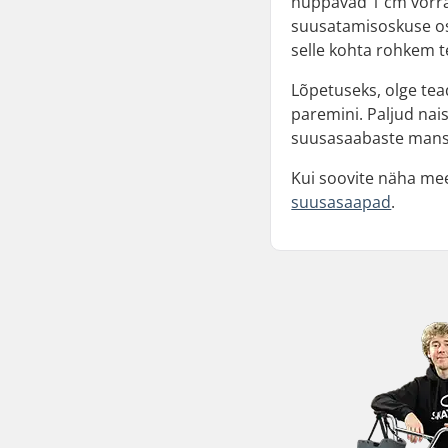
hüppavad 1 cm võrra
suusatamisoskuse osas
selle kohta rohkem 
Lõpetuseks, olge tea
paremini. Paljud nai
suusasaabaste manset
Kui soovite näha mee
suusasaapad
.