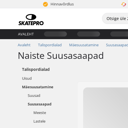
Hinnavõrdlus
AVALEHT
Avaleht
Talispordialad
Mäesuusatamine
Suusasaapa
Naiste Suusasaapad
Talispordialad
Uisud
Mäesuusatamine
Suusad
Suusasaapad
Meeste
Lastele