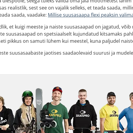
 ülespoole, seega tuleks valida oma jala mõõtmetest lähim 
 realistlik, sest see on vajalik selleks, et teada saada, mi
teada saada, vaadake:
Millise suusasaapa flexi peaksin valim
dlik, et kuigi meeste ja naiste suusasaapad on jagatud, või
ste suusasaapad on spetsiaalselt kujundatud kitsamaks pahkl
i pikkus on samuti lühem kui meestel, kuna paljudel naist
ste suusasaabaste jaotises saadaolevaid suurusi ja mudelei