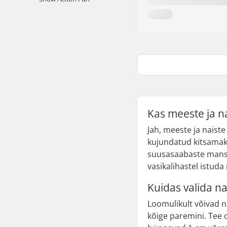
Kas meeste ja n
Jah, meeste ja naist
kujundatud kitsamaks 
suusasaabaste manse
vasikalihastel istuda
Kuidas valida n
Loomulikult võivad 
kõige paremini. Tee