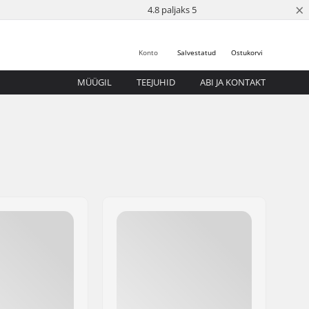
×
4.8 paljaks 5
Konto
Salvestatud
Ostukorvi
MÜÜGIL
TEEJUHID
ABI JA KONTAKT