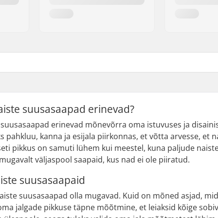
aiste suusasaapad erinevad?
e suusasaapad erinevad mõnevõrra oma istuvuses ja disainis
pahkluu, kanna ja esijala piirkonnas, et võtta arvesse, et na
ti pikkus on samuti lühem kui meestel, kuna paljude naist
 mugavalt väljaspool saapaid, kus nad ei ole piiratud.
aiste suusasaapaid
naiste suusasaapad olla mugavad. Kuid on mõned asjad, mid
 oma jalgade pikkuse täpne mõõtmine, et leiaksid kõige so