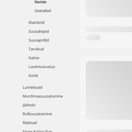
Naiste
Sisetallad
Klambrid
Suusakepid
Suusaprillid
Tarvikud
Kaitse
Laviinivarustus
Kotid
Lumelauad
Murdmaasuusatamine
Jäähoki
Rullsuusatamine
Räätsad
Snow Action Fun