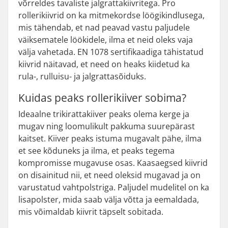
võrreldes tavaliste jalgrattakiivritega. Pro
rollerikiivrid on ka mitmekordse löögikindlusega,
mis tähendab, et nad peavad vastu paljudele
väiksematele löökidele, ilma et neid oleks vaja
välja vahetada. EN 1078 sertifikaadiga tähistatud
kiivrid näitavad, et need on heaks kiidetud ka
rula-, rulluisu- ja jalgrattasõiduks.
Kuidas peaks rollerikiiver sobima?
Ideaalne trikirattakiiver peaks olema kerge ja
mugav ning loomulikult pakkuma suurepärast
kaitset. Kiiver peaks istuma mugavalt pähe, ilma
et see kõduneks ja ilma, et peaks tegema
kompromisse mugavuse osas. Kaasaegsed kiivrid
on disainitud nii, et need oleksid mugavad ja on
varustatud vahtpolstriga. Paljudel mudelitel on ka
lisapolster, mida saab välja võtta ja eemaldada,
mis võimaldab kiivrit täpselt sobitada.