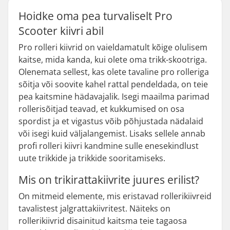
Hoidke oma pea turvaliselt Pro
Scooter kiivri abil
Pro rolleri kiivrid on vaieldamatult kõige olulisem
kaitse, mida kanda, kui olete oma trikk-skootriga.
Olenemata sellest, kas olete tavaline pro rolleriga
sõitja või soovite kahel rattal pendeldada, on teie
pea kaitsmine hädavajalik. Isegi maailma parimad
rollerisõitjad teavad, et kukkumised on osa
spordist ja et vigastus võib põhjustada nädalaid
või isegi kuid väljalangemist. Lisaks sellele annab
profi rolleri kiivri kandmine sulle enesekindlust
uute trikkide ja trikkide sooritamiseks.
Mis on trikirattakiivrite juures erilist?
On mitmeid elemente, mis eristavad rollerikiivreid
tavalistest jalgrattakiivritest. Näiteks on
rollerikiivrid disainitud kaitsma teie tagaosa