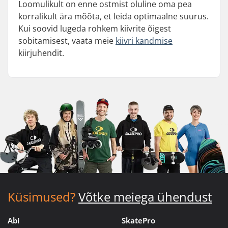
Loomulikult on enne ostmist oluline oma pea
korralikult ära mõõta, et leida optimaalne suurus.
Kui soovid lugeda rohkem kiivrite õigest
sobitamisest, vaata meie
kiivri kandmise
kiirjuhendit.
Küsimused?
Võtke meiega ühendust
Abi
SkatePro