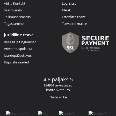
Abi ja Kontakt
Logi sisse
Saatmisinfo
Meist
Tellimuse staatus
Ettevõtte teave
Tagastamine
Turvaline makse
Juriidiline teave
Reeglid ja tingimused
Privaatsuspoliitika
Juurdepääsetavus
Küpsiste seaded
4.8 paljaks 5
134961 arvustused
kohta SkatePro
Näita kõike