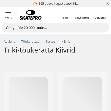
×
365 päeva tagastuspoliitika
4.8 paljaks 5
Menu
Konto
Salvestatud
Ostukorvi
Avaleht
Tõukerattad
Kaitse
Kiivrid
Triki-tõukeratta Kiivrid