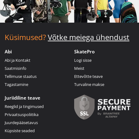
Küsimused?
Võtke meiega ühendust
Abi
SkatePro
Abi ja Kontakt
Logi sisse
Saatmisinfo
Meist
Tellimuse staatus
Ettevõtte teave
Tagastamine
Turvaline makse
Juriidiline teave
Reeglid ja tingimused
Privaatsuspoliitika
Juurdepääsetavus
Küpsiste seaded