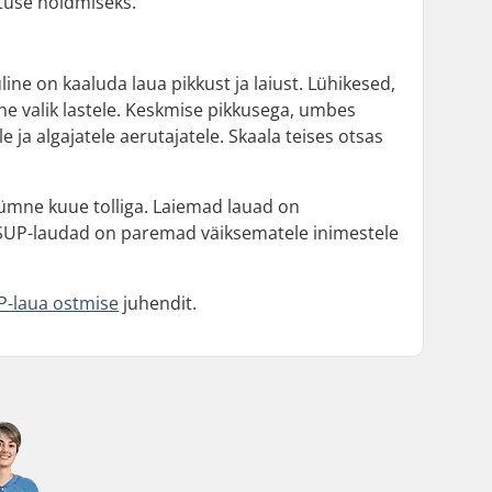
ustuse hoidmiseks.
line on kaaluda laua pikkust ja laiust. Lühikesed,
 valik lastele. Keskmise pikkusega, umbes
ja algajatele aerutajatele. Skaala teises otsas
ümne kuue tolliga. Laiemad lauad on
d SUP-laudad on paremad väiksematele inimestele
P-laua ostmise
juhendit.