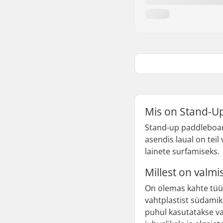
Mis on Stand-U
Stand-up paddleboard
asendis laual on teil
lainete surfamiseks.
Millest on valm
On olemas kahte tüüp
vahtplastist südamik
puhul kasutatakse va