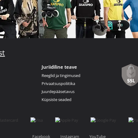
st
Juriidiline teave
Reeglid ja tingimused
Privaatsuspoliitika
Juurdepääsetavus
Küpsiste seaded
Facebook
Instagram
YouTube