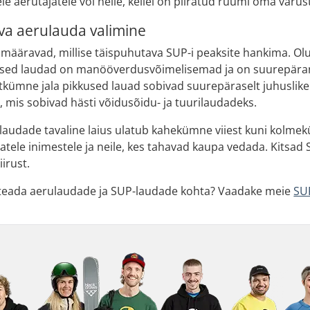
tele aerutajatele või neile, kellel on piiratud ruumi oma var
va aerulauda valimine
il määravad, millise täispuhutava SUP-i peaksite hankima. Olu
kused laudad on manööverdusvõimelisemad ja on suurepärane
kümne jala pikkused lauad sobivad suurepäraselt juhuslikele 
 mis sobivad hästi võidusõidu- ja tuurilaudadeks.
laudade tavaline laius ulatub kahekümne viiest kuni kolmek
tele inimestele ja neile, kes tahavad kaupa vedada. Kitsa
iirust.
teada aerulaudade ja SUP-laudade kohta? Vaadake meie
SU