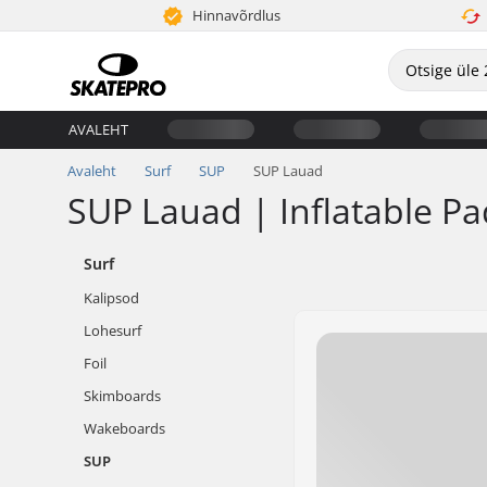
Hinnavõrdlus
AVALEHT
Avaleht
Surf
SUP
SUP Lauad
SUP Lauad | Inflatable P
Surf
Kalipsod
Lohesurf
Foil
Skimboards
Wakeboards
SUP