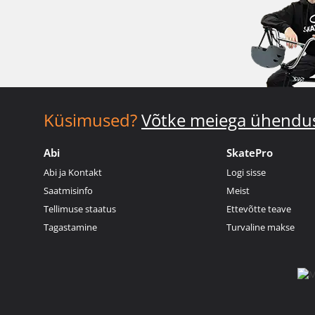
Küsimused?
Võtke meiega ühendu
Abi
SkatePro
Abi ja Kontakt
Logi sisse
Saatmisinfo
Meist
Tellimuse staatus
Ettevõtte teave
Tagastamine
Turvaline makse