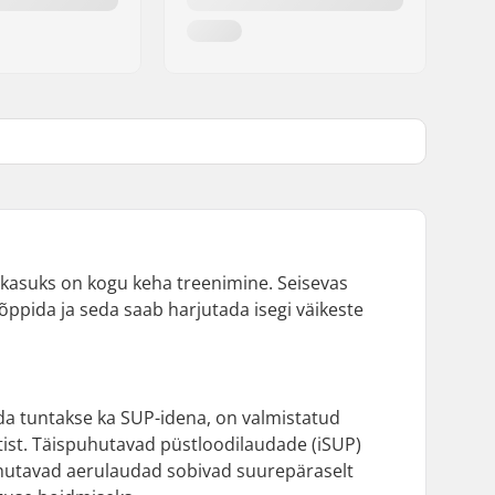
akasuks on kogu keha treenimine. Seisevas
 õppida ja seda saab harjutada isegi väikeste
da tuntakse ka SUP-idena, on valmistatud
stist. Täispuhutavad püstloodilaudade (iSUP)
puhutavad aerulaudad sobivad suurepäraselt