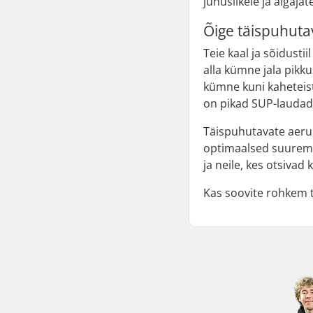
juhuslikele ja algaja
Õige täispuhuta
Teie kaal ja sõidusti
alla kümne jala pik
kümne kuni kaheteist
on pikad SUP-laudad,
Täispuhutavate aeru
optimaalsed suurema
ja neile, kes otsivad k
Kas soovite rohkem 