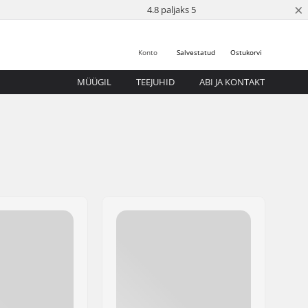
×
4.8 paljaks 5
Konto
Salvestatud
Ostukorvi
MÜÜGIL
TEEJUHID
ABI JA KONTAKT