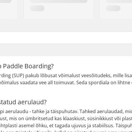
p Paddle Boarding?
ing (SUP) pakub lõbusat võimalust veesõitudeks, mille lis
 võimalus vaadata vee all toimuvat. Seda spordiala on lihtne
istatud aerulaud?
i aerulaudu - tahke ja täispuhutav. Tahked aerulaudad, mi
ust, mis on ümbritsetud kas klaaskiust, süsinikkiust või pla
htplasti asemel õhku, et tagada ujuvus ja stabiilsus. Täis