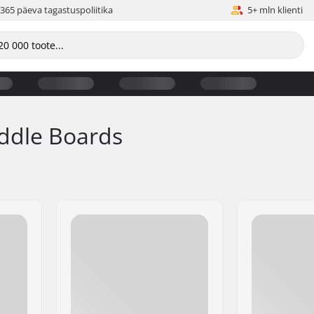
365 päeva tagastuspoliitika
5+ mln klienti
addle Boards