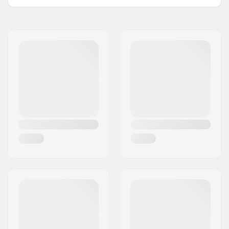
Nimi:
TEMPISH s.r.o.
Aadress:
Bratrí Wolfu 495/16
Postiindeks:
779 00
Linn:
Olomouc
Riik:
Tšehhi