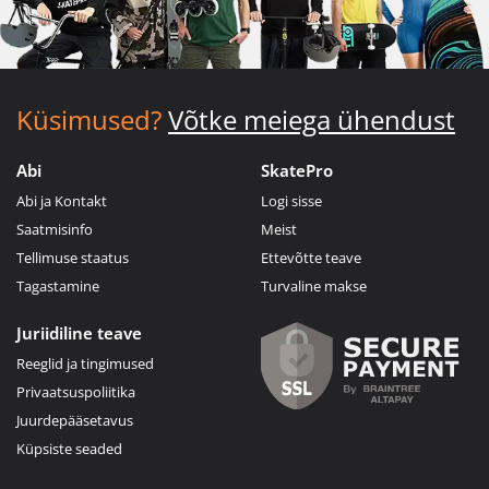
Küsimused?
Võtke meiega ühendust
Abi
SkatePro
Abi ja Kontakt
Logi sisse
Saatmisinfo
Meist
Tellimuse staatus
Ettevõtte teave
Tagastamine
Turvaline makse
Juriidiline teave
Reeglid ja tingimused
Privaatsuspoliitika
Juurdepääsetavus
Küpsiste seaded