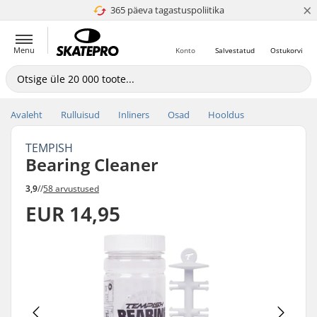
×
365 päeva tagastuspoliitika
4.8 paljaks 5
Menu
Konto
Salvestatud
Ostukorvi
Avaleht
Rulluisud
Inliners
Osad
Hooldus
TEMPISH
Bearing Cleaner
3,9
//
58 arvustused
EUR 14,95