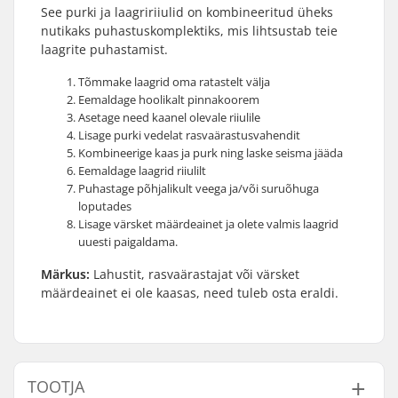
See purki ja laagririiulid on kombineeritud üheks
nutikaks puhastuskomplektiks, mis lihtsustab teie
laagrite puhastamist.
Tõmmake laagrid oma ratastelt välja
Eemaldage hoolikalt pinnakoorem
Asetage need kaanel olevale riiulile
Lisage purki vedelat rasvaärastusvahendit
Kombineerige kaas ja purk ning laske seisma jääda
Eemaldage laagrid riiulilt
Puhastage põhjalikult veega ja/või suruõhuga
loputades
Lisage värsket määrdeainet ja olete valmis laagrid
uuesti paigaldama.
Märkus:
Lahustit, rasvaärastajat või värsket
määrdeainet ei ole kaasas, need tuleb osta eraldi.
TOOTJA