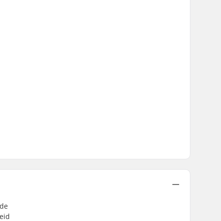
ude
eid