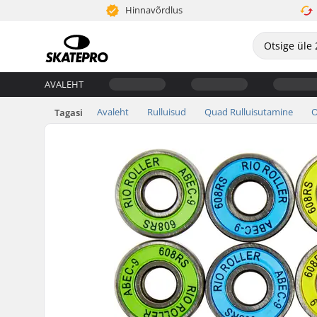
Hinnavõrdlus
AVALEHT
Avaleht
Rulluisud
Quad Rulluisutamine
O
Tagasi