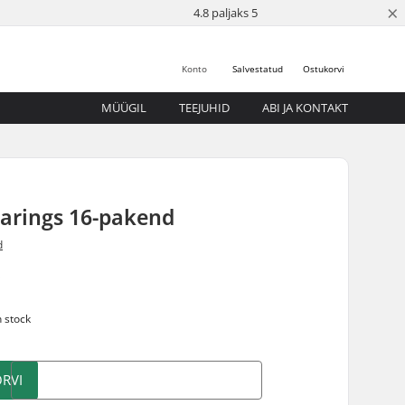
×
4.8 paljaks 5
Konto
Salvestatud
Ostukorvi
MÜÜGIL
TEEJUHID
ABI JA KONTAKT
earings 16-pakend
d
5
n stock
RVI