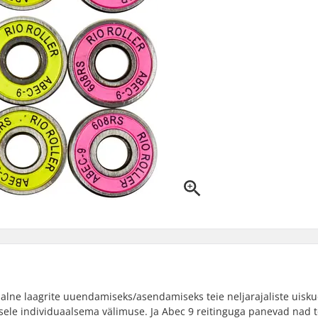
eaalne laagrite uuendamiseks/asendamiseks teie neljarajaliste uisk
tusele individuaalsema välimuse. Ja Abec 9 reitinguga panevad nad t