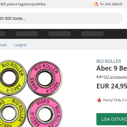
365 päeva tagastuspoliitika
5+ mln klienti
sad
Laagrid
RIO ROLLER
Abec 9 B
4,4
//
167 arvustuse
EUR 24,9
Hurry!
Only 2 i
LISA OSTUKO