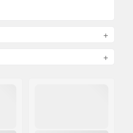
16
Yes