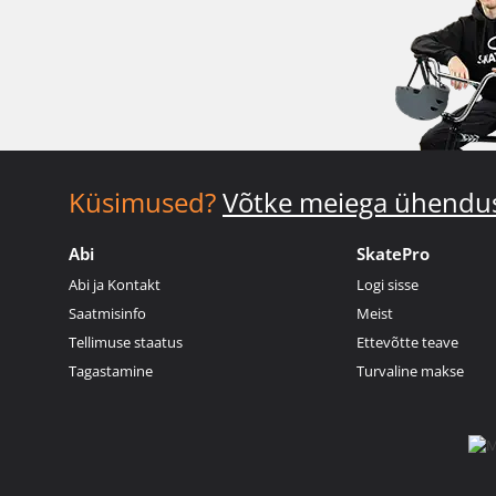
Küsimused?
Võtke meiega ühendu
Abi
SkatePro
Abi ja Kontakt
Logi sisse
Saatmisinfo
Meist
Tellimuse staatus
Ettevõtte teave
Tagastamine
Turvaline makse