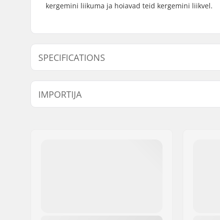
kergemini liikuma ja hoiavad teid kergemini liikvel.
SPECIFICATIONS
Laagri täpsus:
ABEC-9
IMPORTIJA
Laagri tüüp:
Sealed
Spacers:
Not inclu
Nimi:
Centrano ApS
Aadress:
Omega 6
Postiindeks:
8382
Linn:
Hinnerup
Riik:
Taani