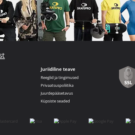
st
Juriidiline teave
Reeglid ja tingimused
Privaatsuspoliitika
Juurdepääsetavus
Küpsiste seaded