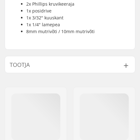
2x Phillips kruvikeeraja
1x posidrive
1x 3/32" kuuskant
1x 1/4" lamepea
8mm mutrivõti / 10mm mutrivõti
TOOTJA
Nimi:
All Sport NV
Aadress:
Hoge Mauw 175
Postiindeks:
2370
Linn:
Arendonk
Riik:
Belgia