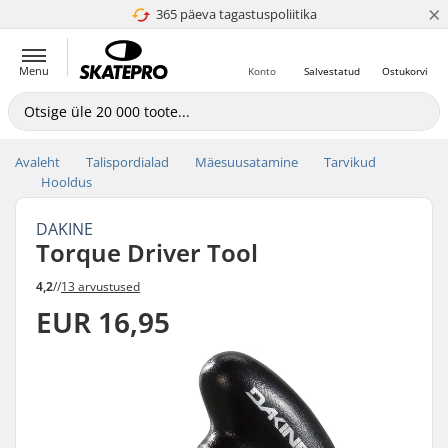
×
365 päeva tagastuspoliitika
4.8 paljaks 5
Menu
Konto
Salvestatud
Ostukorvi
Avaleht
Talispordialad
Mäesuusatamine
Tarvikud
Hooldus
DAKINE
Torque Driver Tool
4,2
//
13 arvustused
EUR 16,95