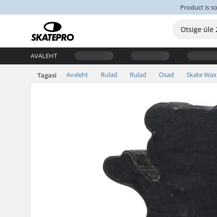
Product is s
AVALEHT
Avaleht
Rulad
Rulad
Osad
Skate Wax
Tagasi