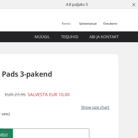
×
4.8 paljaks 5
Konto
Salvestatud
Ostukorvi
MÜÜGIL
TEEJUHID
ABI JA KONTAKT
e Pads 3-pakend
5
EUR 27,95
SALVESTA
EUR 10,00
Show size chart
 sets)
RVI