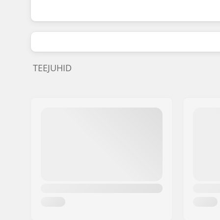
TEEJUHID