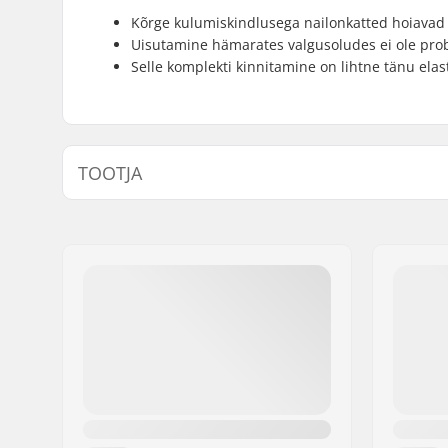
Kõrge kulumiskindlusega nailonkatted hoiavad 
Uisutamine hämarates valgusoludes ei ole pro
Selle komplekti kinnitamine on lihtne tänu elas
TOOTJA
Nimi:
Powerslide Sport
Aadress:
Esbachgraben 1
Postiindeks:
95463
Linn:
Bindlach
Riik:
Saksamaa