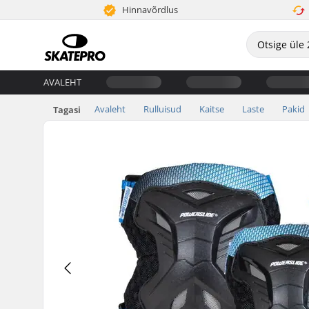
Hinnavõrdlus
AVALEHT
Avaleht
Rulluisud
Kaitse
Laste
Pakid
Tagasi