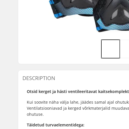
DESCRIPTION
Otsid kerget ja hästi ventileeritavat kaitsekomplekti
Kui soovite näha välja lahe, jäädes samal ajal ohutuks
Ventilatsiooniavad ja kerged võrkmaterjalid muuda
ohutuse.
Täidetud turvaelementidega: