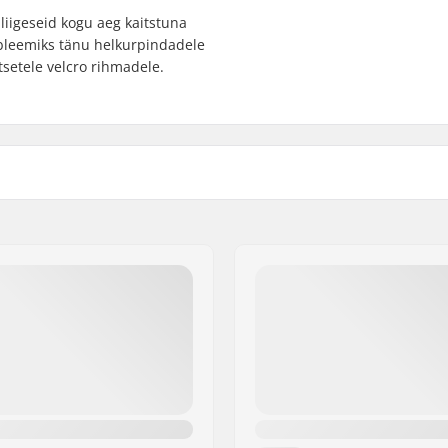
liigeseid kogu aeg kaitstuna
bleemiks tänu helkurpindadele
tsetele velcro rihmadele.
artikelvertriebs GmbH