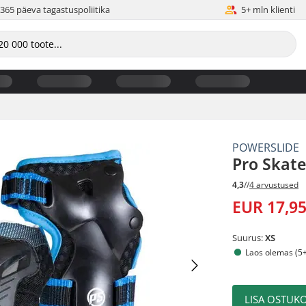
365 päeva tagastuspoliitika
5+ mln klienti
POWERSLIDE
Pro Skat
4,3
//
4 arvustused
EUR 17,9
Suurus:
XS
Laos olemas (5+
LISA OSTUKO