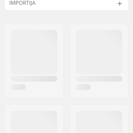
IMPORTIJA
(53cm), 21.56" (54cm)
Suurus reguleeritav:
No
Nimi:
Centrano ApS
Sertifikaadid:
EN 1078
,
CPSC 1203
,
Aadress:
Omega 6
TÜV SÜD GS
Postiindeks:
8382
Väliskesta tüüp:
In-mold
Linn:
Hinnerup
Sisemise kesta tüüp:
EPS
Riik:
Taani
Polsterdusmaterjal:
Foam
Pehmenduse paksus:
8mm
Lisapolsterdus
Yes
lisatud:
Kaal:
250g