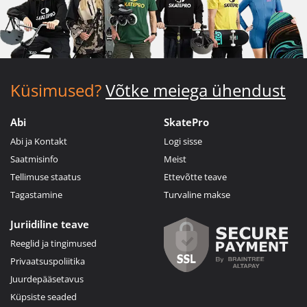
Küsimused?
Võtke meiega ühendust
Abi
SkatePro
Abi ja Kontakt
Logi sisse
Saatmisinfo
Meist
Tellimuse staatus
Ettevõtte teave
Tagastamine
Turvaline makse
Juriidiline teave
Reeglid ja tingimused
Privaatsuspoliitika
Juurdepääsetavus
Küpsiste seaded