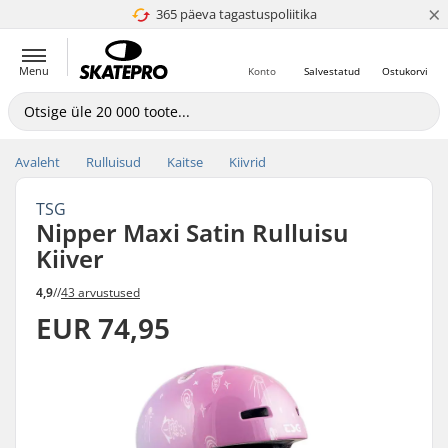
×
365 päeva tagastuspoliitika
4.8 paljaks 5
Menu
Konto
Salvestatud
Ostukorvi
Avaleht
Rulluisud
Kaitse
Kiivrid
TSG
Nipper Maxi Satin Rulluisu
Kiiver
4,9
//
43 arvustused
EUR 74,95