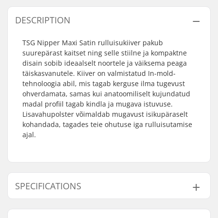
DESCRIPTION
TSG Nipper Maxi Satin rulluisukiiver pakub
suurepärast kaitset ning selle stiilne ja kompaktne
disain sobib ideaalselt noortele ja väiksema peaga
täiskasvanutele. Kiiver on valmistatud In-mold-
tehnoloogia abil, mis tagab kerguse ilma tugevust
ohverdamata, samas kui anatoomiliselt kujundatud
madal profiil tagab kindla ja mugava istuvuse.
Lisavahupolster võimaldab mugavust isikupäraselt
kohandada, tagades teie ohutuse iga rulluisutamise
ajal.
SPECIFICATIONS
Sisemine mõõtmine:
20.47" (52cm), 20.87"