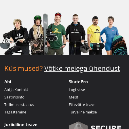
Küsimused?
Võtke meiega ühendust
Abi
SkatePro
Abi ja Kontakt
Logi sisse
Saatmisinfo
Meist
Tellimuse staatus
Ettevõtte teave
Tagastamine
Turvaline makse
Juriidiline teave