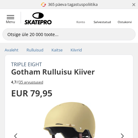
×
365 päeva tagastuspoliitika
4.8 paljaks 5
Menu
Konto
Salvestatud
Ostukorvi
Avaleht
Rulluisud
Kaitse
Kiivrid
TRIPLE EIGHT
Gotham Rulluisu Kiiver
4,7
//
35 arvustused
EUR 79,95