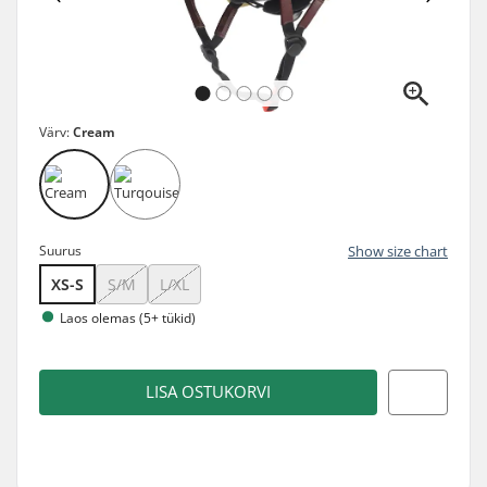
Värv:
Cream
Suurus
Show size chart
XS-S
S/M
L/XL
Laos olemas (5+ tükid)
LISA OSTUKORVI