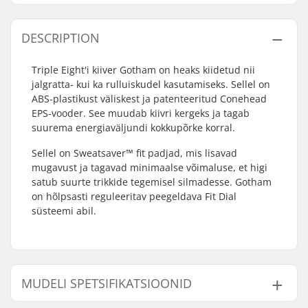
DESCRIPTION
Triple Eight'i kiiver Gotham on heaks kiidetud nii
jalgratta- kui ka rulluiskudel kasutamiseks. Sellel on
ABS-plastikust väliskest ja patenteeritud Conehead
EPS-vooder. See muudab kiivri kergeks ja tagab
suurema energiaväljundi kokkupõrke korral.
Sellel on Sweatsaver™ fit padjad, mis lisavad
mugavust ja tagavad minimaalse võimaluse, et higi
satub suurte trikkide tegemisel silmadesse. Gotham
on hõlpsasti reguleeritav peegeldava Fit Dial
süsteemi abil.
MUDELI SPETSIFIKATSIOONID