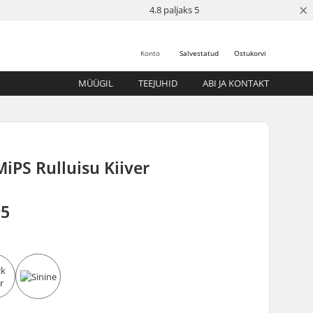
×
4.8 paljaks 5
Konto
Salvestatud
Ostukorvi
MÜÜGIL
TEEJUHID
ABI JA KONTAKT
PS Rulluisu Kiiver
95