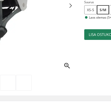
Suurus
XS-S
S/M
Laos olemas (5+
LISA OSTUKO