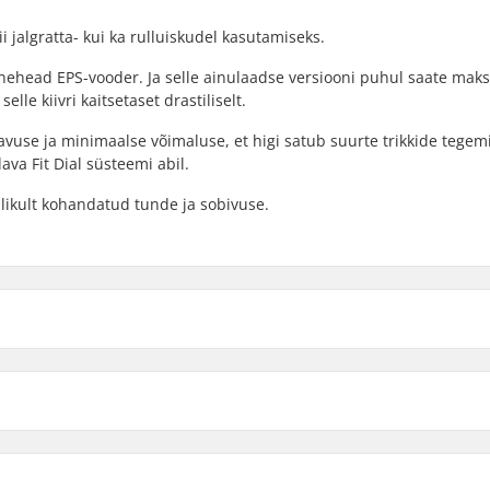
i jalgratta- kui ka rulluiskudel kasutamiseks.
Conehead EPS-vooder. Ja selle ainulaadse versiooni puhul saate mak
lle kiivri kaitsetaset drastiliselt.
avuse ja minimaalse võimaluse, et higi satub suurte trikkide tegem
va Fit Dial süsteemi abil.
plikult kohandatud tunde ja sobivuse.
S/M
21.65" (55cm), 22
L/XL
23.23" (59cm), 23
), 20.08" (51cm), 20.47" (52cm), 20.87" (53cm), 21.56" (54cm)
Polsterdusmaterjal:
3
,
ASTM 1492 / 1447
Pehmenduse paksus: