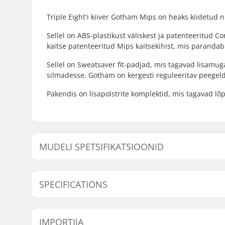
Triple Eight'i kiiver Gotham Mips on heaks kiidetud ni
Sellel on ABS-plastikust väliskest ja patenteeritud 
kaitse patenteeritud Mips kaitsekihist, mis parandab se
Sellel on Sweatsaver fit-padjad, mis tagavad lisamug
silmadesse. Gotham on kergesti reguleeritav peegelda
Pakendis on lisapolstrite komplektid, mis tagavad lõ
MUDELI SPETSIFIKATSIOONID
Mudel
Sisemine mõõtmine
SPECIFICATIONS
XS-S
18.90" (48cm), 19.29" (49cm), 19.69" (50cm
Suurus reguleeritav:
Yes
IMPORTIJA
Sertifikaadid:
CPSC 120