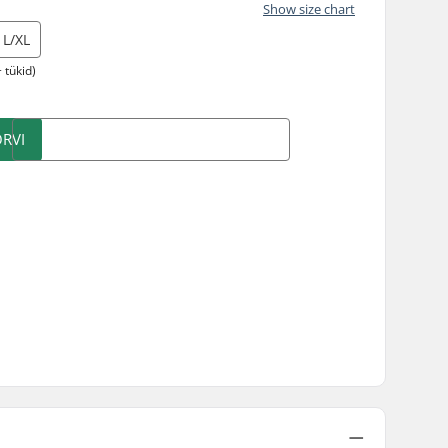
Show size chart
L/XL
 tükid)
RVI