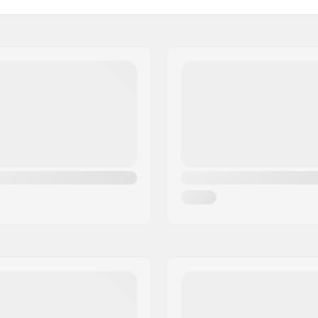
Lisapolsterdus lisatud:
Kaal: