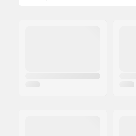
Väliskesta tüüp:
ABS
Nimi:
Centrano ApS
Sisemise kesta tüüp:
EPS
Aadress:
Omega 6
Postiindeks:
8382
Linn:
Hinnerup
Riik:
Taani