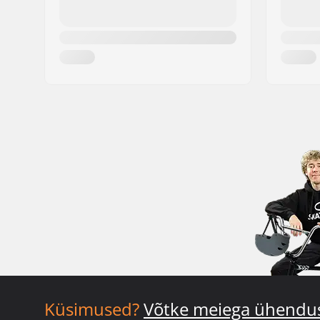
Küsimused?
Võtke meiega ühendu