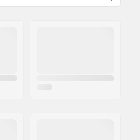
Yes
470g