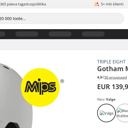
365 päeva tagastuspoliitika
5+ mln klienti
TRIPLE EIGHT
Gotham Mi
4,9
//
36 arvustused
EUR 139,
Värv:
Valge