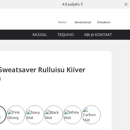
×
4.8 paljaks 5
Konto
Salvestatud
Ostukorvi
MÜÜGIL
TEEJUHID
ABI JA KONTAKT
 Sweatsaver Rulluisu Kiiver
d
5