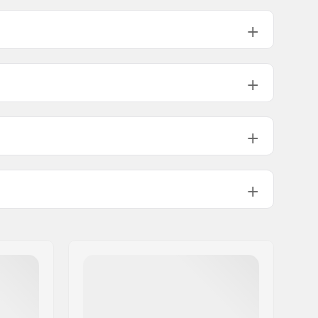
.56" (54cm), 21.65" (55cm), 22.05" (56cm), 22.44" (57cm)
.83" (58cm), 23.23" (59cm), 23.62" (60cm)
.02" (61cm), 24.41" (62cm), 24.80" (63cm)
Foam
2mm
Yes