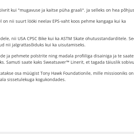
kiivrit kui "mugavuse ja kaitse püha graali". Ja selleks on hea põhjus
el on nii suurt lööki neelav EPS-vaht koos pehme kangaga kui ka
idele, nii USA CPSC Bike kui ka ASTM Skate ohutusstandarditele. Se
 nii jalgrattasõiduks kui ka uisutamiseks.
de ja pehmete polstrite ning madala profiiliga disainiga ja te saate
oks. Samuti saate kaks Sweatsaver™ Linerit, et tagada täiuslik sobivu
netatakse osa müügist Tony Hawk Foundationile, mille missiooniks on
ala sissetulekuga kogukondades.