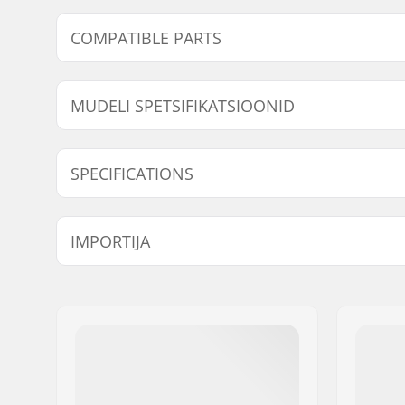
COMPATIBLE PARTS
Leidke ühilduvad tooted Triple Eight Certified Sweats
MUDELI SPETSIFIKATSIOONID
Com
Mudel
Sisemine mõõtmine
SPECIFICATIONS
XS-S
20.08" (51cm), 20.47" (52cm), 20.87" (53cm
Suurus reguleeritav:
No
IMPORTIJA
Sertifikaadid:
CPSC 120
Väliskesta tüüp:
ABS
Nimi:
Centrano ApS
Sisemise kesta tüüp:
EPS
Aadress:
Omega 6
Postiindeks:
8382
Linn:
Hinnerup
Riik:
Taani