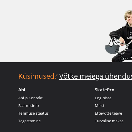
Küsimused?
Võtke meiega ühendu
Abi
SkatePro
Abi ja Kontakt
Logi sisse
Saatmisinfo
Meist
Tellimuse staatus
Ettevõtte teave
Tagastamine
Turvaline makse