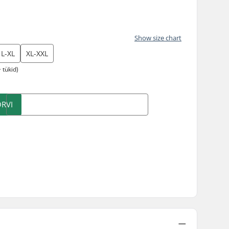
Show size chart
L-XL
XL-XXL
 tükid)
RVI