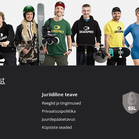
st
Juriidiline teave
Reeglid ja tingimused
Privaatsuspoliitika
Juurdepääsetavus
Küpsiste seaded