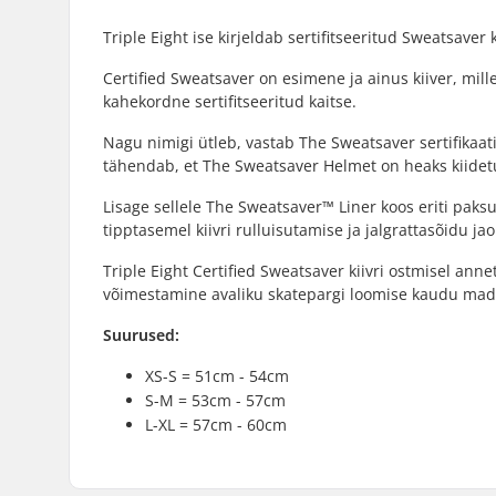
Triple Eight ise kirjeldab sertifitseeritud Sweatsaver 
Certified Sweatsaver on esimene ja ainus kiiver, mill
kahekordne sertifitseeritud kaitse.
Nagu nimigi ütleb, vastab The Sweatsaver sertifikaat
tähendab, et The Sweatsaver Helmet on heaks kiidetud
Lisage sellele The Sweatsaver™ Liner koos eriti paksu
tipptasemel kiivri rulluisutamise ja jalgrattasõidu ja
Triple Eight Certified Sweatsaver kiivri ostmisel an
võimestamine avaliku skatepargi loomise kaudu mad
Suurused:
XS-S = 51cm - 54cm
S-M = 53cm - 57cm
L-XL = 57cm - 60cm