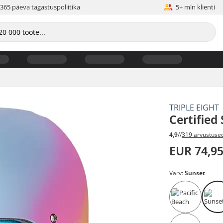
365 päeva tagastuspoliitika
5+ mln klienti
TRIPLE EIGHT
Certified
4,9
//
319 arvustuse
EUR 74,9
Värv:
Sunset