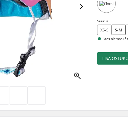
Suurus
XS-S
S-M
Laos olemas (5+
LISA OSTUKO