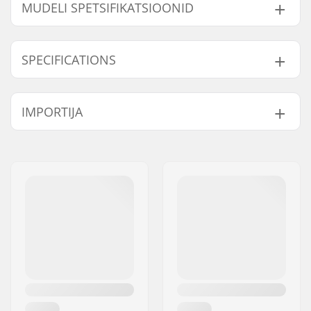
MUDELI SPETSIFIKATSIOONID
Mudel
Sisemine mõõtmine
SPECIFICATIONS
XXS/XS
19.29" (49cm), 19.69" (50cm), 20.08" (51cm), 20.4
S/M
20.87" (53cm), 21.56" (54cm), 21.65" (55cm), 22.0
Suurus reguleeritav:
No
IMPORTIJA
L/XL
22.44" (57cm), 22.83" (58cm), 23.23" (59cm)
Sertifikaadid:
EN 1078
,
CPSC 1203
Väliskesta tüüp:
In-mold
Nimi:
Centrano ApS
Sisemise kesta tüüp:
EPS
Aadress:
Omega 6
Polsterdusmaterjal:
Foam
Postiindeks:
8382
Pehmenduse paksus:
4mm
Linn:
Hinnerup
Lisapolsterdus
Yes
Riik:
Taani
lisatud: