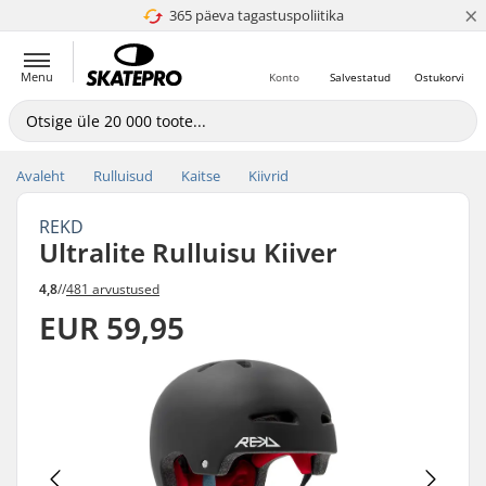
×
365 päeva tagastuspoliitika
4.8 paljaks 5
Menu
Konto
Salvestatud
Ostukorvi
Avaleht
Rulluisud
Kaitse
Kiivrid
REKD
Ultralite Rulluisu Kiiver
4,8
//
481 arvustused
EUR 59,95