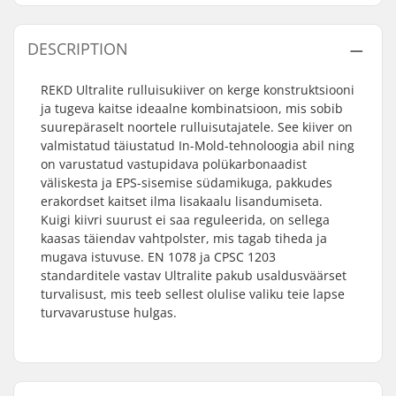
DESCRIPTION
REKD Ultralite rulluisukiiver on kerge konstruktsiooni
ja tugeva kaitse ideaalne kombinatsioon, mis sobib
suurepäraselt noortele rulluisutajatele. See kiiver on
valmistatud täiustatud In-Mold-tehnoloogia abil ning
on varustatud vastupidava polükarbonaadist
väliskesta ja EPS-sisemise südamikuga, pakkudes
erakordset kaitset ilma lisakaalu lisandumiseta.
Kuigi kiivri suurust ei saa reguleerida, on sellega
kaasas täiendav vahtpolster, mis tagab tiheda ja
mugava istuvuse. EN 1078 ja CPSC 1203
standarditele vastav Ultralite pakub usaldusväärset
turvalisust, mis teeb sellest olulise valiku teie lapse
turvavarustuse hulgas.