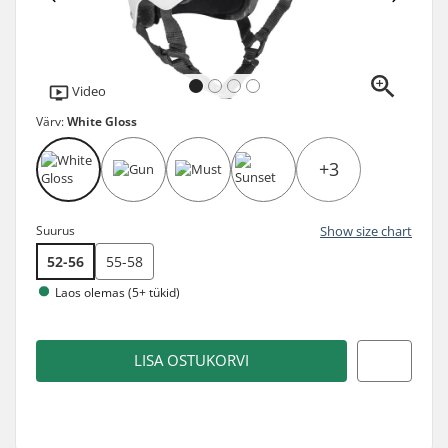
Video
Värv:
White Gloss
+3
Suurus
Show size chart
52-56
55-58
Laos olemas (5+ tükid)
LISA OSTUKORVI