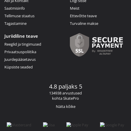
Abi ja Kontakt
Logi sisse
Saatmisinfo
Meist
Tellimuse staatus
Ettevõtte teave
Tagastamine
Turvaline makse
Juriidiline teave
Reeglid ja tingimused
Privaatsuspoliitika
Juurdepääsetavus
Küpsiste seaded
4.8 paljaks 5
134938 arvustused
kohta SkatePro
Näita kõike