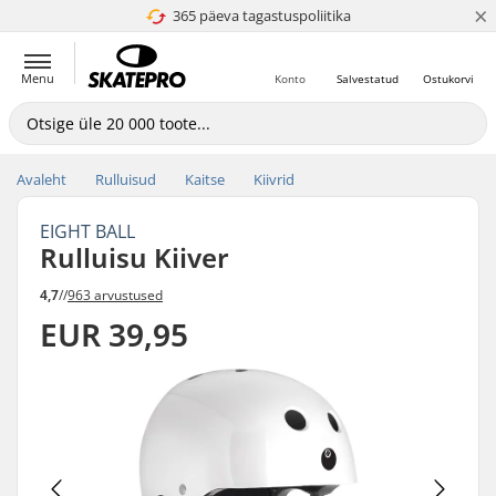
×
365 päeva tagastuspoliitika
4.8 paljaks 5
Menu
Konto
Salvestatud
Ostukorvi
Avaleht
Rulluisud
Kaitse
Kiivrid
EIGHT BALL
Rulluisu Kiiver
4,7
//
963 arvustused
EUR 39,95