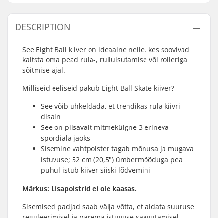
DESCRIPTION
See Eight Ball kiiver on ideaalne neile, kes soovivad
kaitsta oma pead rula-, rulluisutamise või rolleriga
sõitmise ajal.
Milliseid eeliseid pakub Eight Ball Skate kiiver?
See võib uhkeldada, et trendikas rula kiivri
disain
See on piisavalt mitmekülgne 3 erineva
spordiala jaoks
Sisemine vahtpolster tagab mõnusa ja mugava
istuvuse; 52 cm (20,5") ümbermõõduga pea
puhul istub kiiver siiski lõdvemini
Märkus: Lisapolstrid ei ole kaasas.
Sisemised padjad saab välja võtta, et aidata suuruse
reguleerimisel ja parema istuvuse saavutamisel.