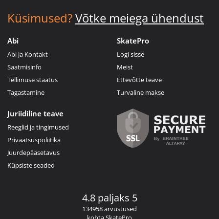
Küsimused?
Võtke meiega ühendust
Abi
SkatePro
Abi ja Kontakt
Logi sisse
Saatmisinfo
Meist
Tellimuse staatus
Ettevõtte teave
Tagastamine
Turvaline makse
Juriidiline teave
Reeglid ja tingimused
Privaatsuspoliitika
Juurdepääsetavus
Küpsiste seaded
4.8 paljaks 5
134958 arvustused
kohta SkatePro