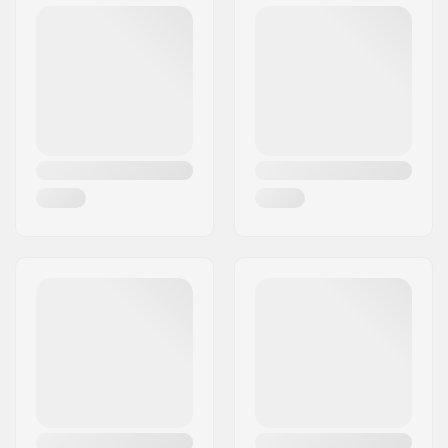
Postiindeks:
8382
Linn:
Hinnerup
Riik:
Taani