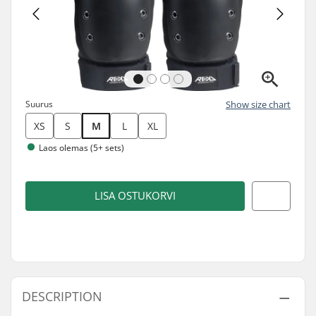
Suurus
Show size chart
XS
S
M
L
XL
Laos olemas (5+ sets)
LISA OSTUKORVI
DESCRIPTION