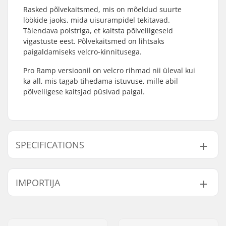
Rasked põlvekaitsmed, mis on mõeldud suurte
löökide jaoks, mida uisurampidel tekitavad.
Täiendava polstriga, et kaitsta põlveliigeseid
vigastuste eest. Põlvekaitsmed on lihtsaks
paigaldamiseks
velcro-kinnitusega
.
Pro Ramp versioonil on velcro rihmad nii üleval kui
ka all, mis tagab tihedama istuvuse, mille abil
põlveliigese kaitsjad püsivad paigal.
SPECIFICATIONS
Paigaldussüsteem:
Velcro closure
IMPORTIJA
Nimi:
Centrano ApS
Aadress:
Omega 6