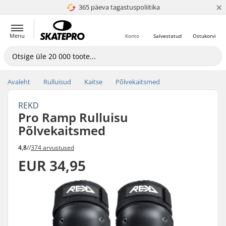
×
365 päeva tagastuspoliitika
4.8 paljaks 5
Menu
Konto
Salvestatud
Ostukorvi
Avaleht
Rulluisud
Kaitse
Põlvekaitsmed
REKD
Pro Ramp Rulluisu
Põlvekaitsmed
4,8
//
374 arvustused
EUR 34,95