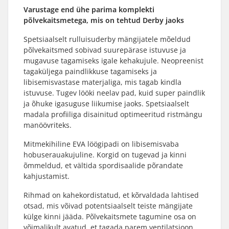
Varustage end ühe parima komplekti
põlvekaitsmetega, mis on tehtud Derby jaoks
Spetsiaalselt rulluisuderby mängijatele mõeldud
põlvekaitsmed sobivad suurepärase istuvuse ja
mugavuse tagamiseks igale kehakujule. Neopreenist
tagaküljega paindlikkuse tagamiseks ja
libisemisvastase materjaliga, mis tagab kindla
istuvuse. Tugev lööki neelav pad, kuid super paindlik
ja õhuke igasuguse liikumise jaoks. Spetsiaalselt
madala profiiliga disainitud optimeeritud ristmängu
manöövriteks.
Mitmekihiline EVA löögipadi on libisemisvaba
hobuserauakujuline. Korgid on tugevad ja kinni
õmmeldud, et vältida spordisaalide põrandate
kahjustamist.
Rihmad on kahekordistatud, et kõrvaldada lahtised
otsad, mis võivad potentsiaalselt teiste mängijate
külge kinni jääda. Põlvekaitsmete tagumine osa on
võimalikult avatud, et tagada parem ventilatsioon.