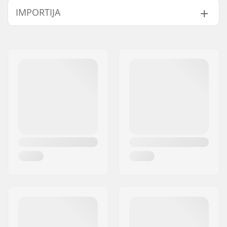
IMPORTIJA
Kaitse:
Impact resistant
polyethylene caps,
Nimi:
Centrano ApS
EVA foam
Aadress:
Omega 6
Paigaldussüsteem:
Dual elastic straps,
Postiindeks:
8382
Velcro closure
Linn:
Hinnerup
Stiil:
EN 14120
Riik:
Taani