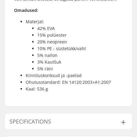
Omadused:
Materjal:
42% EVA
15% polüester
20% neopreen
10% PE - süstetükk/vaht
5% nailon
3% Kautšuk
5% räni
Kinnituskonksud ja -paelad
Ohutusstandard: EN 14120:2003+A1:2007
Kaal: 536 g
SPECIFICATIONS
Sugu:
Unisex