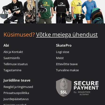
Küsimused?
Võtke meiega ühendust
Abi
SkatePro
Abi ja Kontakt
Logi sisse
Saatmisinfo
Meist
Tellimuse staatus
Ettevõtte teave
Tagastamine
Turvaline makse
Juriidiline teave
Reeglid ja tingimused
Privaatsuspoliitika
Juurdepääsetavus
Küpsiste seaded