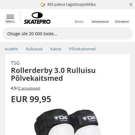
×
365 päeva tagastuspoliitika
4.8 paljaks 5
Menu
Konto
Salvestatud
Ostukorvi
Avaleht
Rulluisud
Kaitse
Põlvekaitsmed
TSG
Rollerderby 3.0 Rulluisu
Põlvekaitsmed
4,5
//
2 arvustused
EUR 99,95