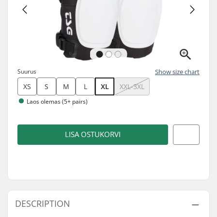
Suurus
Show size chart
XS
S
M
L
XL
XXL-3XL
Laos olemas (5+ pairs)
LISA OSTUKORVI
DESCRIPTION