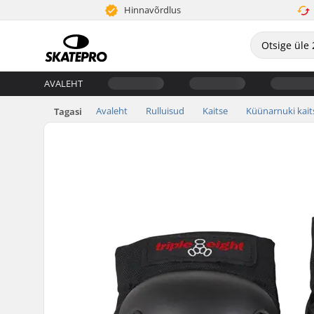
Hinnavõrdlus
AVALEHT
Avaleht
Rulluisud
Kaitse
Küünarnuki kai
Tagasi