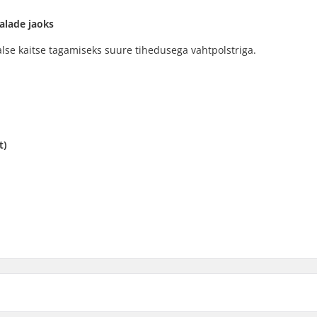
alade jaoks
alse kaitse tagamiseks suure tihedusega vahtpolstriga.
t)