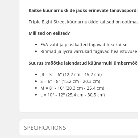
Kaitse küünarnukkide jaoks erinevate tänavaspordi
Triple Eight Street küünarnukkide kaitsed on optima
Millised on eelised?
EVA-vaht ja plastkatted tagavad hea kaitse
Rihmad ja lycra varrukad tagavad hea istuvuse
Suurus (mõõtke laiendatud küünarnuki ümbermõõ
JR = 5" - 6" (12,2 cm - 15,2 cm)
S = 6" - 8" (15,2 cm - 20,3 cm)
M = 8" - 10" (20,3 cm - 25,4 cm)
L = 10" - 12" (25,4 cm - 30,5 cm)
SPECIFICATIONS