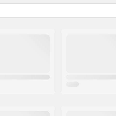
ry Foam
Sulgemine: