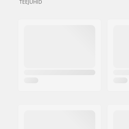
TEEJUHID