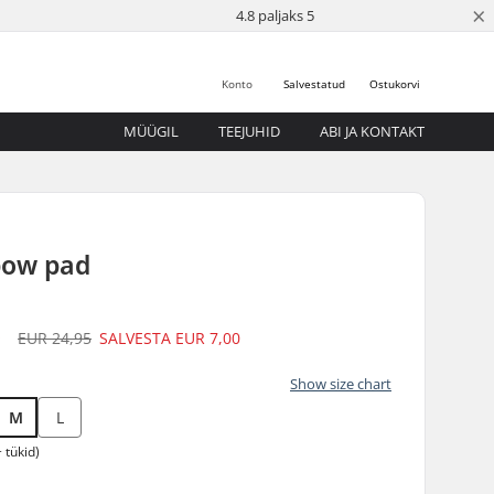
×
4.8 paljaks 5
Konto
Salvestatud
Ostukorvi
MÜÜGIL
TEEJUHID
ABI JA KONTAKT
bow pad
5
EUR 24,95
SALVESTA
EUR 7,00
Show size chart
M
L
 tükid)