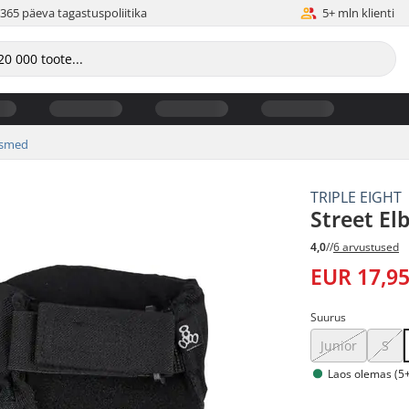
365 päeva tagastuspoliitika
5+ mln klienti
tsmed
TRIPLE EIGHT
Street El
4,0
//
6 arvustused
EUR 17,9
Suurus
Junior
S
Laos olemas (5+