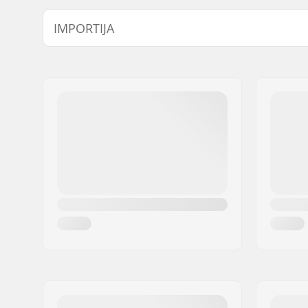
Vaht:
EVA Memo
IMPORTIJA
Caps:
Hardcap
Nimi:
Centrano ApS
Aadress:
Omega 6
Postiindeks:
8382
Linn:
Hinnerup
Riik:
Taani