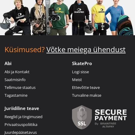
Küsimused?
Võtke meiega ühendust
Abi
SkatePro
Abi ja Kontakt
Logi sisse
Saatmisinfo
Meist
Tellimuse staatus
Ettevõtte teave
Tagastamine
Turvaline makse
Juriidiline teave
Reeglid ja tingimused
Privaatsuspoliitika
Juurdepääsetavus