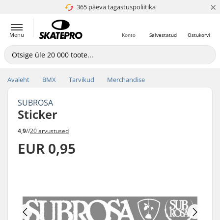
×
365 päeva tagastuspoliitika
4.8 paljaks 5
Menu
Konto
Salvestatud
Ostukorvi
Avaleht
BMX
Tarvikud
Merchandise
SUBROSA
Sticker
4,9
//
20 arvustused
EUR 0,95