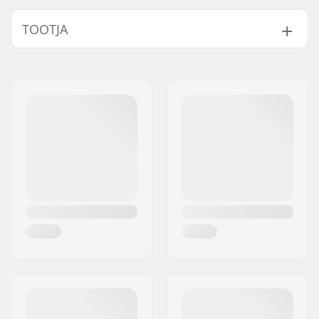
TOOTJA
Nimi:
Source Europe GmbH
Aadress:
Am Kuckhofer Feld 13A
Postiindeks:
41470
Linn:
Neuss
Riik:
Saksamaa