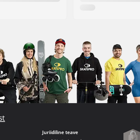
st
Juriidiline teave