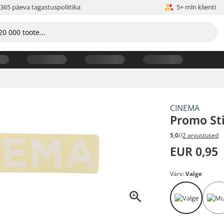
365 päeva tagastuspoliitika
5+ mln klienti
CINEMA
Promo St
5,0
//
2 arvustused
EUR 0,95
Värv:
Valge