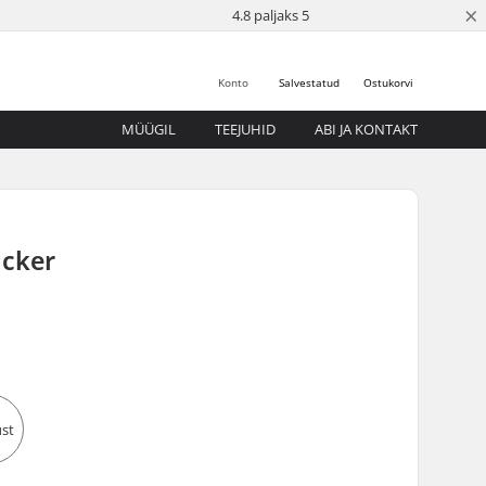
×
4.8 paljaks 5
Konto
Salvestatud
Ostukorvi
MÜÜGIL
TEEJUHID
ABI JA KONTAKT
icker