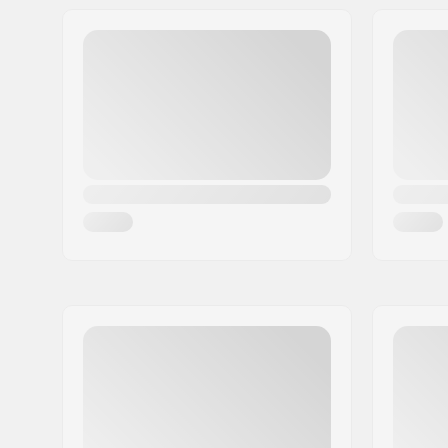
Aadress:
Omega 6
Postiindeks:
8382
Linn:
Hinnerup
Riik:
Taani