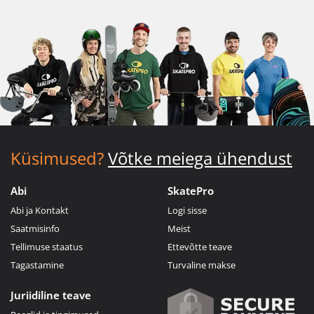
Küsimused?
Võtke meiega ühendust
Abi
SkatePro
Abi ja Kontakt
Logi sisse
Saatmisinfo
Meist
Tellimuse staatus
Ettevõtte teave
Tagastamine
Turvaline makse
Juriidiline teave