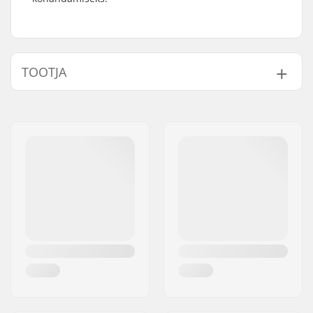
TOOTJA
Nimi:
We Make Things GmbH
Aadress:
RICHARD-BYRD-STR. 12
Postiindeks:
50829
Linn:
Köln
Riik:
Saksamaa