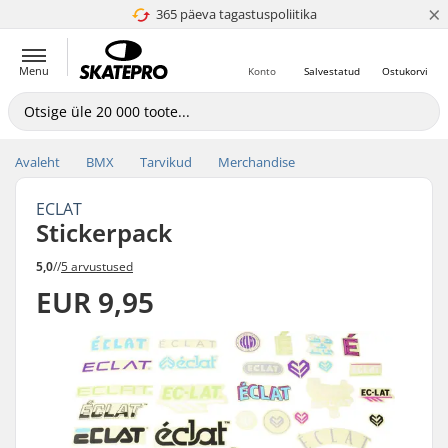
×
365 päeva tagastuspoliitika
4.8 paljaks 5
Menu
Konto
Salvestatud
Ostukorvi
Avaleht
BMX
Tarvikud
Merchandise
ECLAT
Stickerpack
5,0
//
5 arvustused
EUR 9,95