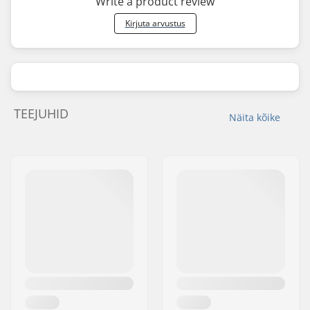
Write a product review
Kirjuta arvustus
TEEJUHID
Näita kõike