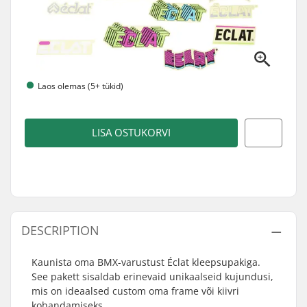
Laos olemas (5+ tükid)
LISA OSTUKORVI
DESCRIPTION
Kaunista oma BMX-varustust Éclat kleepsupakiga.
See pakett sisaldab erinevaid unikaalseid kujundusi,
mis on ideaalsed custom oma frame või kiivri
kohandamiseks.