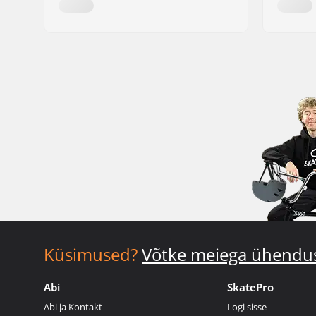
Küsimused?
Võtke meiega ühendu
Abi
SkatePro
Abi ja Kontakt
Logi sisse