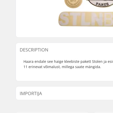
DESCRIPTION
Haara endale see haige kleebiste pakett Stolen ja es
11 erinevat võimalust, millega saate mängida.
IMPORTIJA
Nimi:
Centrano ApS
Aadress:
Omega 6