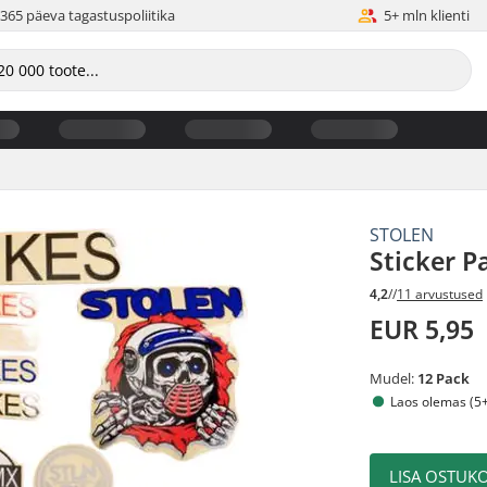
365 päeva tagastuspoliitika
5+ mln klienti
STOLEN
Sticker P
4,2
//
11 arvustused
EUR 5,95
Mudel:
12 Pack
Laos olemas (5+
LISA OSTUKO