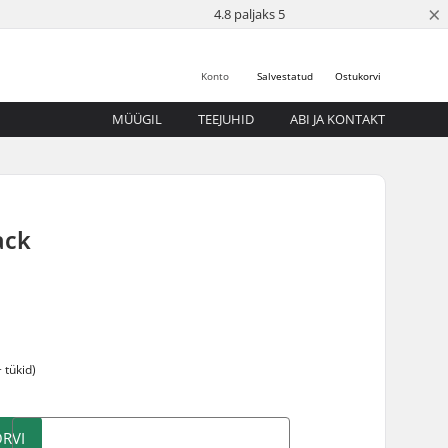
×
4.8 paljaks 5
Konto
Salvestatud
Ostukorvi
MÜÜGIL
TEEJUHID
ABI JA KONTAKT
ack
 tükid)
RVI