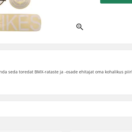
inda seda toredat BMX-rataste ja -osade ehitajat oma kohalikus pii