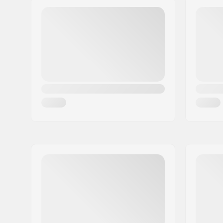
Postiindeks:
8382
Linn:
Hinnerup
Riik:
Taani