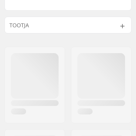
TOOTJA
Nimi:
Source Europe GmbH
Aadress:
Am Kuckhofer Feld 13A
Postiindeks:
41470
Linn:
Neuss
Riik:
Saksamaa