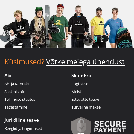
Küsimused?
Võtke meiega ühendust
Abi
SkatePro
Abi ja Kontakt
Logi sisse
Saatmisinfo
Meist
Tellimuse staatus
Ettevõtte teave
Tagastamine
Turvaline makse
Juriidiline teave
Reeglid ja tingimused