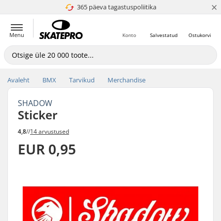
×
365 päeva tagastuspoliitika
4.8 paljaks 5
Menu
Konto
Salvestatud
Ostukorvi
Avaleht
BMX
Tarvikud
Merchandise
SHADOW
Sticker
4,8
//
14 arvustused
EUR 0,95