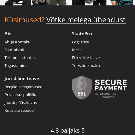
Küsimused?
Võtke meiega ühendust
Abi
SkatePro
Abi ja Kontakt
Logi sisse
Saatmisinfo
Meist
Tellimuse staatus
Ettevõtte teave
Tagastamine
Turvaline makse
Juriidiline teave
Reeglid ja tingimused
Privaatsuspoliitika
Juurdepääsetavus
Küpsiste seaded
4.8 paljaks 5