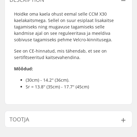
Hoidke oma kaela ohust eemal selle CCM X30
kaelakaitsmega. Sellel on suur esiplaat lisakaitse
tagamiseks ning mugavuse tagamiseks selle
kandmise ajal on see reguleeritava ja meeldiva
sobivuse tagamiseks pehme Velcro-kinnitusega.
See on CE-hinnatud, mis tähendab, et see on
sertifitseeritud kaitsevahendina.
Mõõdud:
(30cm) - 14.2'' (36cm).
Sr = 13.8'' (35cm) - 17.7'' (45cm)
TOOTJA
Nimi:
CCM hockey AB