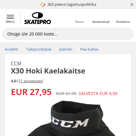
×
365 päeva tagastuspoliitika
4.8 paljaks 5
Menu
Konto
Salvestatud
Ostukorvi
Avaleht
Talispordialad
Jäähoki
Pea kaitse
CCM
X30 Hoki Kaelakaitse
4,6
//
11 arvustused
EUR 27,95
EUR 31,95
SALVESTA
EUR 4,00