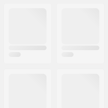
Aadress:
Gårdsvägen 13
Postiindeks:
SE-16970
Linn:
Solna
Riik:
Rootsi