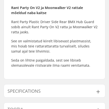
Rant Party On V2 ja Moonwalker V2 rattale
mõeldud naba kaitse
Rant Party Plastic Driver Side Rear BMX Hub Guard
sobib ainult Rant Party On V2 ratta ja Moonwalker V2
ratta jaoks.
See on valmistatud kiirelt libisevast plastmassist,
mis hoiab teie rattarattaratta turvaliselt, siludes
samal ajal teie lihvimisi.
Seda on lihtne paigaldada, sest see libiseb
olemasolevale riistvarale ilma raami venitamata.
SPECIFICATIONS
Telgede läbimõõt:
14mm