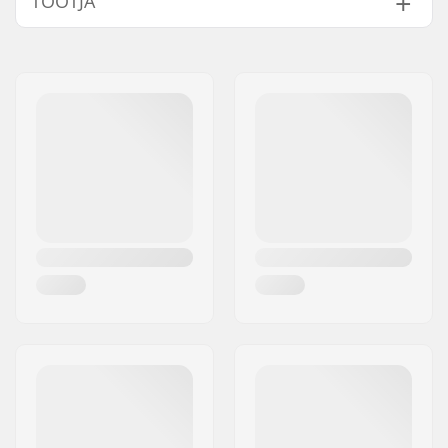
TOOTJA
Juhi pool:
Driver Side
Kaal:
32g
Nimi:
Source Europe GmbH
Aadress:
Am Kuckhofer Feld 13A
Postiindeks:
41470
Linn:
Neuss
Riik:
Saksamaa