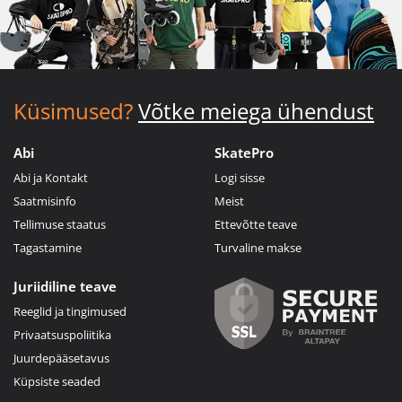
Küsimused?
Võtke meiega ühendust
Abi
SkatePro
Abi ja Kontakt
Logi sisse
Saatmisinfo
Meist
Tellimuse staatus
Ettevõtte teave
Tagastamine
Turvaline makse
Juriidiline teave
Reeglid ja tingimused
Privaatsuspoliitika
Juurdepääsetavus
Küpsiste seaded