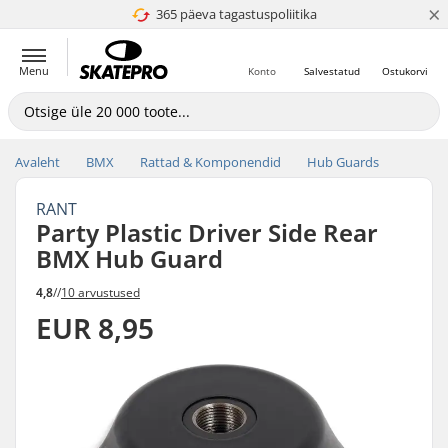
×
365 päeva tagastuspoliitika
4.8 paljaks 5
Menu
Konto
Salvestatud
Ostukorvi
Avaleht
BMX
Rattad & Komponendid
Hub Guards
RANT
Party Plastic Driver Side Rear
BMX Hub Guard
4,8
//
10 arvustused
EUR 8,95