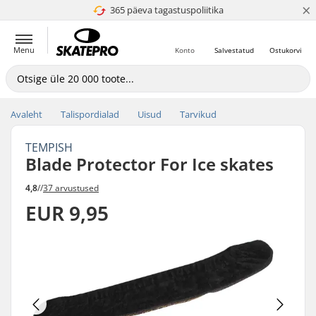
×
365 päeva tagastuspoliitika
4.8 paljaks 5
Menu
Konto
Salvestatud
Ostukorvi
Avaleht
Talispordialad
Uisud
Tarvikud
TEMPISH
Blade Protector For Ice skates
4,8
//
37 arvustused
EUR 9,95