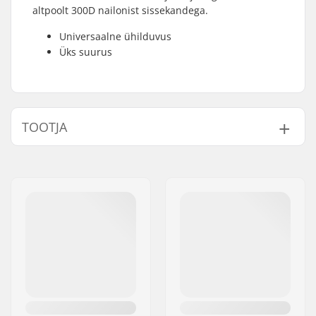
altpoolt 300D nailonist sissekandega.
Universaalne ühilduvus
Üks suurus
TOOTJA
Nimi:
TEMPISH s.r.o.
Aadress:
Bratrí Wolfu 495/16
Postiindeks:
779 00
Linn:
Olomouc
Riik:
Tšehhi