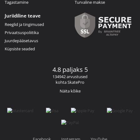
Tagastamine
Turvaline makse
Juriidiline teave
Reeglid ja tingimused
Privaatsuspoliitika
Juurdepääsetavus
Küpsiste seaded
4.8 paljaks 5
134942 arvustused
kohta SkatePro
Näita kõike
Facebook
Instagram
YouTube