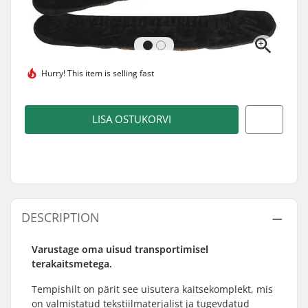
Hurry! This item is
selling fast
LISA OSTUKORVI
DESCRIPTION
Varustage oma uisud transportimisel
terakaitsmetega.
Tempishilt on pärit see uisutera kaitsekomplekt, mis
on valmistatud tekstiilmaterjalist ja tugevdatud