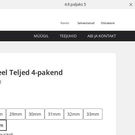
×
4.8 paljaks 5
Konto
Salvestatud
Ostukorvi
MÜÜGIL
TEEJUHID
ABI JA KONTAKT
l Teljed 4-pakend
d
m
29mm
30mm
31mm
32mm
33mm
mm
+ tükid)