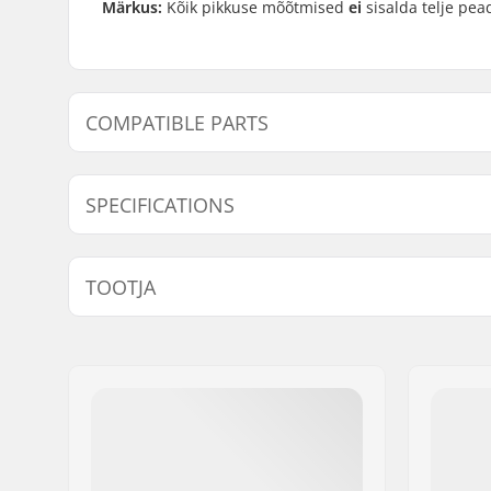
Märkus:
Kõik pikkuse mõõtmised
ei
sisalda telje pea
COMPATIBLE PARTS
Leidke ühilduvad tooted Tempish 6mm Wheel Teljed
SPECIFICATIONS
Telgede läbimõõt:
6mm
TOOTJA
Nimi:
TEMPISH s.r.o.
Aadress:
Bratrí Wolfu 495/16
Postiindeks:
779 00
Linn:
Olomouc
Riik:
Tšehhi