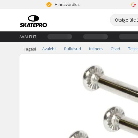
Hinnavõrdlus
AVALEHT
Avaleht
Rulluisud
Inliners
Osad
Telje
Tagasi