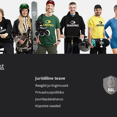
st
Juriidiline teave
Reeglid ja tingimused
Privaatsuspoliitika
Juurdepääsetavus
Küpsiste seaded