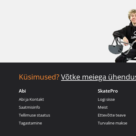
Küsimused?
Võtke meiega ühendu
Abi
SkatePro
Abi ja Kontakt
Logi sisse
Saatmisinfo
Meist
Tellimuse staatus
Ettevõtte teave
Tagastamine
Turvaline makse