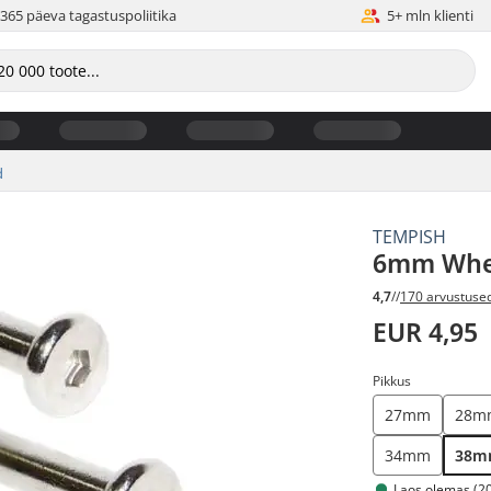
365 päeva tagastuspoliitika
5+ mln klienti
d
TEMPISH
6mm Whee
4,7
//
170 arvustuse
EUR 4,95
Pikkus
27mm
28m
34mm
38
Laos olemas (20