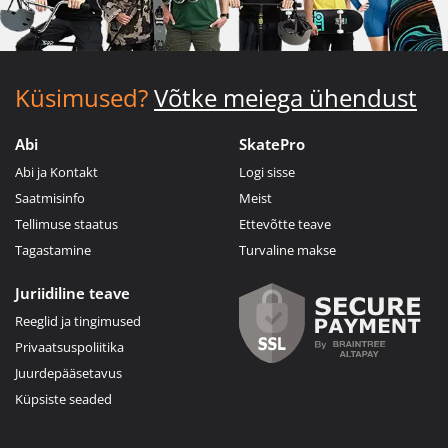
Küsimused?
Võtke meiega ühendust
Abi
SkatePro
Abi ja Kontakt
Logi sisse
Saatmisinfo
Meist
Tellimuse staatus
Ettevõtte teave
Tagastamine
Turvaline makse
Juriidiline teave
Reeglid ja tingimused
Privaatsuspoliitika
Juurdepääsetavus
Küpsiste seaded