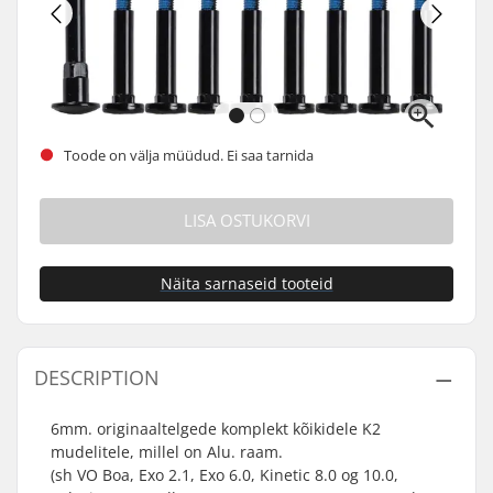
Toode on välja müüdud. Ei saa tarnida
LISA OSTUKORVI
Näita sarnaseid tooteid
DESCRIPTION
6mm. originaaltelgede komplekt kõikidele K2
mudelitele, millel on Alu. raam.
(sh VO Boa, Exo 2.1, Exo 6.0, Kinetic 8.0 og 10.0,