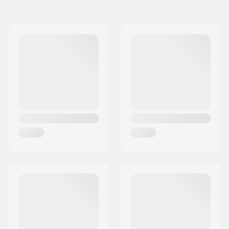
Nimi:
EOC Europe GmbH
Aadress:
Seeshaupter Str. 62
Postiindeks:
82377
Linn:
Penzberg, Deutschlan
Riik:
Saksamaa