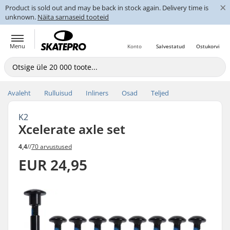
×
Product is sold out and may be back in stock again. Delivery time is
unknown.
Näita sarnaseid tooteid
Menu
Konto
Salvestatud
Ostukorvi
Avaleht
Rulluisud
Inliners
Osad
Teljed
K2
Xcelerate axle set
4,4
//
70 arvustused
EUR 24,95