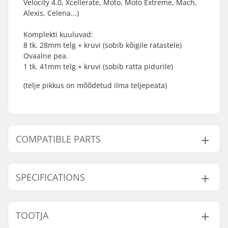
Velocity 4.0, Xcellerate, Moto, Moto Extreme, Mach,
Alexis, Celena...)
Komplekti kuuluvad:
8 tk. 28mm telg + kruvi (sobib kõigile ratastele)
Ovaalne pea.
1 tk. 41mm telg + kruvi (sobib ratta pidurile)
(telje pikkus on mõõdetud ilma teljepeata)
COMPATIBLE PARTS
Leidke ühilduvad tooted K2 Xcelerate axle set:
SPECIFICATIONS
Telgede läbimõõt:
6mm
Compatible with
TOOTJA