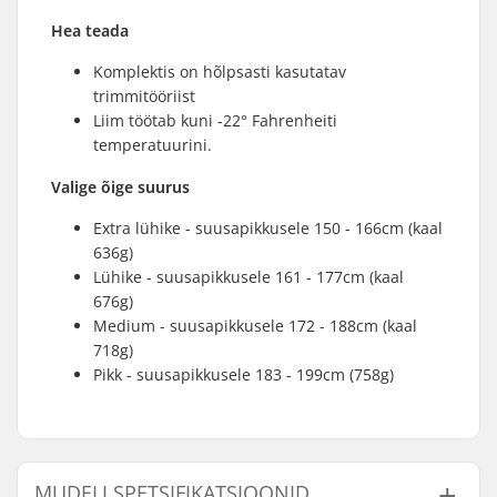
Hea teada
Komplektis on hõlpsasti kasutatav
trimmitööriist
Liim töötab kuni -22° Fahrenheiti
temperatuurini.
Valige õige suurus
Extra lühike - suusapikkusele 150 - 166cm (kaal
636g)
Lühike - suusapikkusele 161 - 177cm (kaal
676g)
Medium - suusapikkusele 172 - 188cm (kaal
718g)
Pikk - suusapikkusele 183 - 199cm (758g)
MUDELI SPETSIFIKATSIOONID