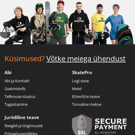
Küsimused?
Võtke meiega ühendust
Abi
SkatePro
Abi ja Kontakt
Logi sisse
Saatmisinfo
Meist
Tellimuse staatus
Ettevõtte teave
Tagastamine
Turvaline makse
Juriidiline teave
Reeglid ja tingimused
Privaatsuspoliitika