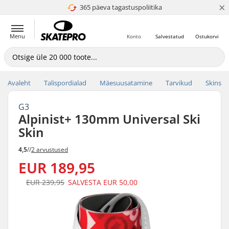
×
365 päeva tagastuspoliitika
4.8 paljaks 5
Menu
Konto
Salvestatud
Ostukorvi
Avaleht
Talispordialad
Mäesuusatamine
Tarvikud
Skins
G3
Alpinist+ 130mm Universal Ski
Skin
4,5
//
2 arvustused
EUR 189,95
EUR 239,95
SALVESTA
EUR 50,00