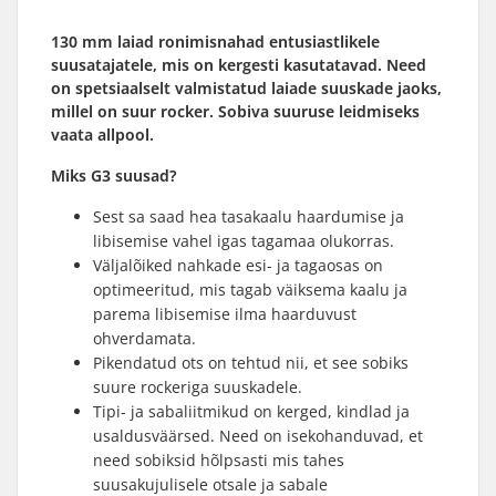
130 mm laiad ronimisnahad entusiastlikele
suusatajatele, mis on kergesti kasutatavad. Need
on spetsiaalselt valmistatud laiade suuskade jaoks,
millel on suur rocker. Sobiva suuruse leidmiseks
vaata allpool.
Miks G3 suusad?
Sest sa saad hea tasakaalu haardumise ja
libisemise vahel igas tagamaa olukorras.
Väljalõiked nahkade esi- ja tagaosas on
optimeeritud, mis tagab väiksema kaalu ja
parema libisemise ilma haarduvust
ohverdamata.
Pikendatud ots on tehtud nii, et see sobiks
suure rockeriga suuskadele.
Tipi- ja sabaliitmikud on kerged, kindlad ja
usaldusväärsed. Need on isekohanduvad, et
need sobiksid hõlpsasti mis tahes
suusakujulisele otsale ja sabale