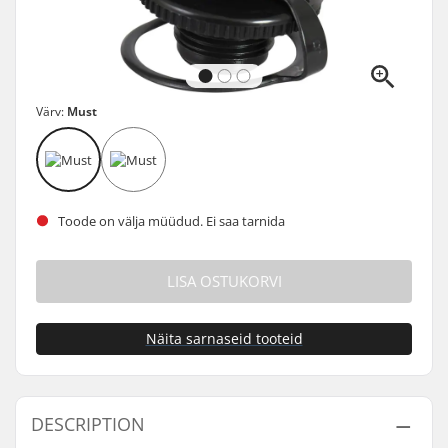
Värv:
Must
Toode on välja müüdud. Ei saa tarnida
LISA OSTUKORVI
Näita sarnaseid tooteid
DESCRIPTION