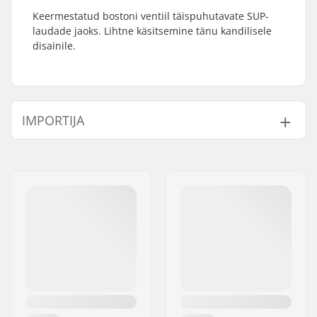
Keermestatud bostoni ventiil täispuhutavate SUP-
laudade jaoks. Lihtne käsitsemine tänu kandilisele
disainile.
IMPORTIJA
Nimi:
Centrano ApS
Aadress:
Omega 6
Postiindeks:
8382
Linn:
Hinnerup
Riik:
Taani