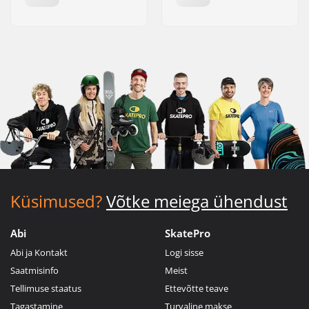
Küsimused?
Võtke meiega ühendust
Abi
SkatePro
Abi ja Kontakt
Logi sisse
Saatmisinfo
Meist
Tellimuse staatus
Ettevõtte teave
Tagastamine
Turvaline makse