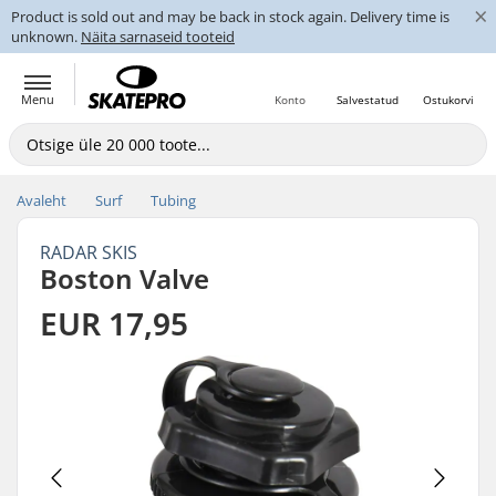
×
Product is sold out and may be back in stock again. Delivery time is
unknown.
Näita sarnaseid tooteid
Menu
Konto
Salvestatud
Ostukorvi
Avaleht
Surf
Tubing
RADAR SKIS
Boston Valve
EUR 17,95