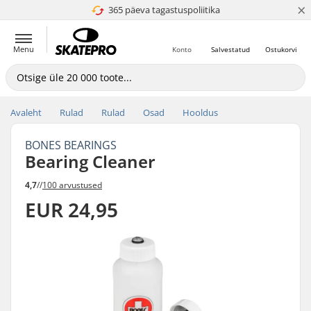
×
365 päeva tagastuspoliitika
4.8 paljaks 5
Menu
Konto
Salvestatud
Ostukorvi
Avaleht
Rulad
Rulad
Osad
Hooldus
BONES BEARINGS
Bearing Cleaner
4,7
//
100 arvustused
EUR 24,95