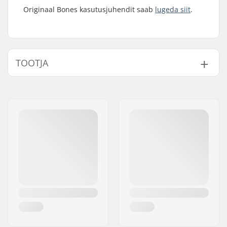
Originaal Bones kasutusjuhendit saab
lugeda siit
.
TOOTJA
Nimi:
JustSupreme ApS
Aadress:
Ydervang 5
Postiindeks:
4300
Linn:
Holbæk
Riik:
Taani