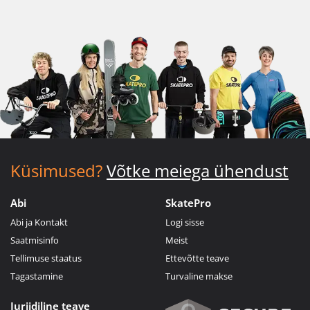
Küsimused?
Võtke meiega ühendust
Abi
SkatePro
Abi ja Kontakt
Logi sisse
Saatmisinfo
Meist
Tellimuse staatus
Ettevõtte teave
Tagastamine
Turvaline makse
Juriidiline teave