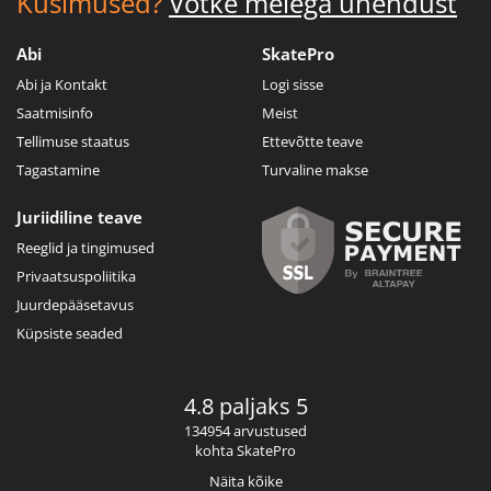
Küsimused?
Võtke meiega ühendust
Abi
SkatePro
Abi ja Kontakt
Logi sisse
Saatmisinfo
Meist
Tellimuse staatus
Ettevõtte teave
Tagastamine
Turvaline makse
Juriidiline teave
Reeglid ja tingimused
Privaatsuspoliitika
Juurdepääsetavus
Küpsiste seaded
4.8 paljaks 5
134954 arvustused
kohta SkatePro
Näita kõike