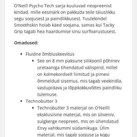
O'Neill Psycho Tech sarja kuuluvad neopreenist
kindad, mille eesmärk on pakkuda teile täiuslikku
segu soojusest ja paindlikkusest. Tuulekindel
Smoothskin hoiab käed soojana, samas kui Tacky
Grip tagab hea haardumise sinu surfivarustusest.
Omadused:
Fluidne õmbluskeevitus
See on 8 mm paksune silikoonil põhinev
uretaaniga tihendatud välispind, millel
on kolmekordselt liimitud ja pimesi
õmmeldud sisemus, mis tagab veekindla,
vastupidava ja lõppkokkuvõttes paindliku
tulemuse.
Technobutter 3
Technobutter 3 materjal on O'Neilli
eksklusiivne materjal, mis on üliveniv,
sulgkerge neopreen, mis on ühendatud
Envy vahtkummi südamikuga. Ülim
materjal, mis tagab soojuse ja kogu