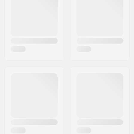
Linn:
Herning
Sugu:
Man
Riik:
Taani