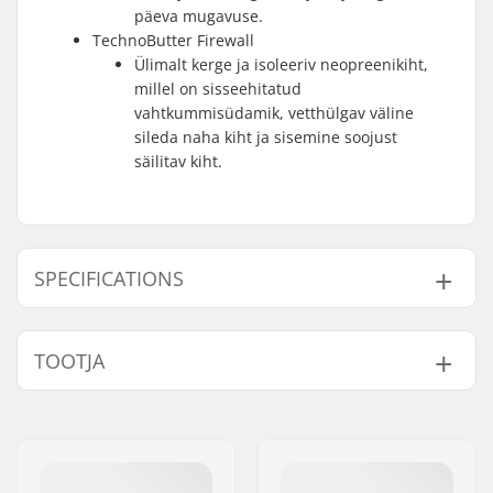
päeva mugavuse.
TechnoButter Firewall
Ülimalt kerge ja isoleeriv neopreenikiht,
millel on sisseehitatud
vahtkummisüdamik, vetthülgav väline
sileda naha kiht ja sisemine soojust
säilitav kiht.
SPECIFICATIONS
Paksus:
3mm
TOOTJA
Aktiivsus:
Wakeboarding,
Kitesurfing, Surfing,
Nimi:
B-sport A/S
Windsurfing, SUP
Aadress:
Golfvej 10
(Stand Up Paddling)
Postiindeks:
7400
Vee temperatuur:
57-64 °F