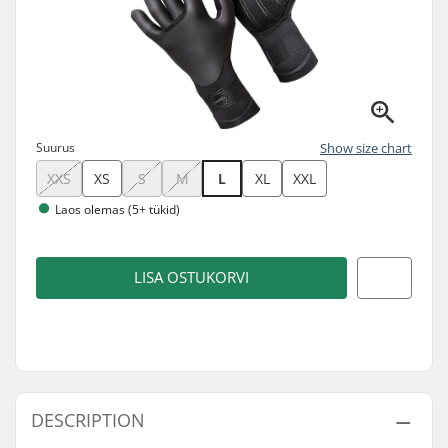
Suurus
Show size chart
XXS
XS
S
M
L
XL
XXL
Laos olemas (5+ tükid)
LISA OSTUKORVI
DESCRIPTION