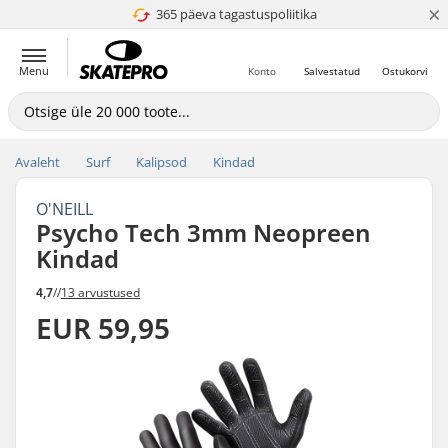
×
365 päeva tagastuspoliitika
4.8 paljaks 5
Menu
Konto
Salvestatud
Ostukorvi
Avaleht
Surf
Kalipsod
Kindad
O'NEILL
Psycho Tech 3mm Neopreen
Kindad
4,7
//
13 arvustused
EUR 59,95