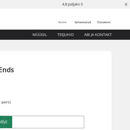
×
4.8 paljaks 5
Konto
Salvestatud
Ostukorvi
MÜÜGIL
TEEJUHID
ABI JA KONTAKT
 Ends
 pairs)
RVI