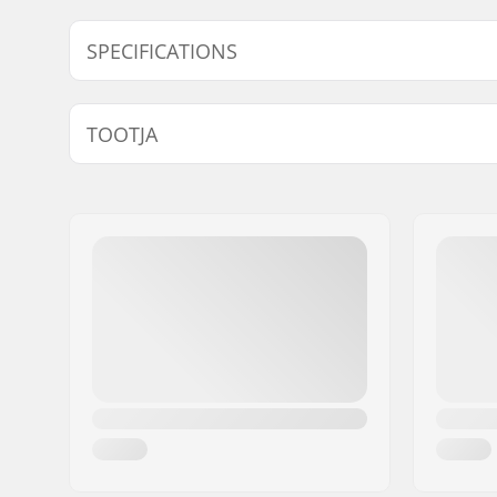
SPECIFICATIONS
Bar ends ühildub:
Steel
TOOTJA
Nimi:
We Make Things GmbH
Aadress:
RICHARD-BYRD-STR. 12
Postiindeks:
50829
Linn:
Köln
Riik:
Saksamaa