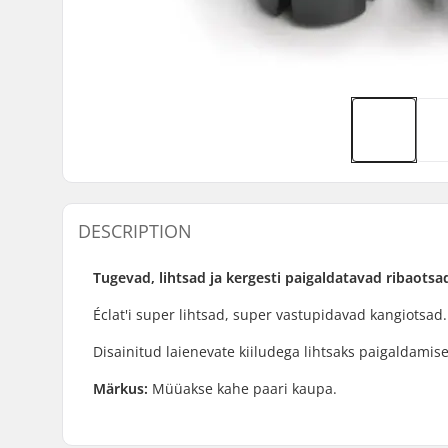
DESCRIPTION
Tugevad, lihtsad ja kergesti paigaldatavad ribaotsa
Éclat'i super lihtsad, super vastupidavad kangiotsad. 
Disainitud laienevate kiiludega lihtsaks paigaldami
Märkus:
Müüakse kahe paari kaupa.