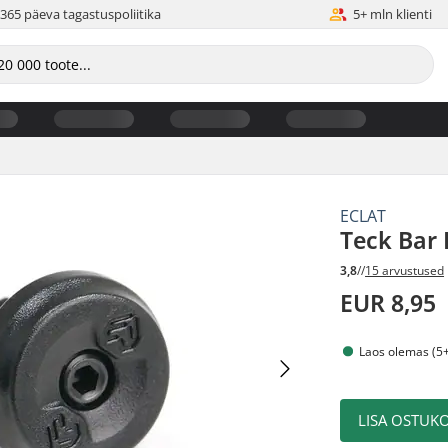
365 päeva tagastuspoliitika
5+ mln klienti
ECLAT
Teck Bar
3,8
//
15 arvustused
EUR 8,95
Laos olemas (5+
LISA OSTUKO