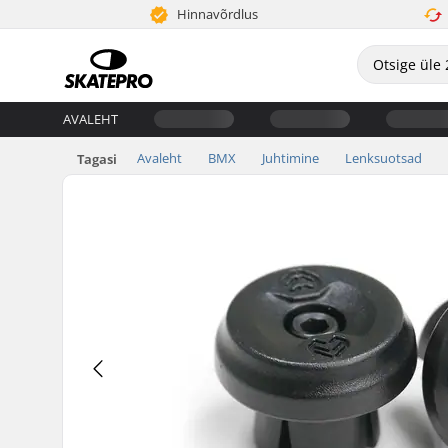
Hinnavõrdlus
AVALEHT
Avaleht
BMX
Juhtimine
Lenksuotsad
Tagasi