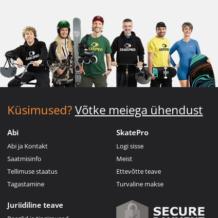
Küsimused?
Võtke meiega ühendust
Abi
SkatePro
Abi ja Kontakt
Logi sisse
Saatmisinfo
Meist
Tellimuse staatus
Ettevõtte teave
Tagastamine
Turvaline makse
Juriidiline teave