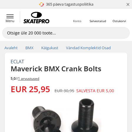
×
365 päeva tagastuspoliitika
4.8 paljaks 5
Menu
Konto
Salvestatud
Ostukorvi
Avaleht
BMX
Käigukast
Vändad Komplektid Osad
ECLAT
Maverick BMX Crank Bolts
5,0
//
1 arvustused
EUR 25,95
EUR 30,95
SALVESTA
EUR 5,00