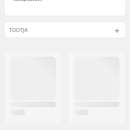
TOOTJA
Nimi:
We Make Things GmbH
Aadress:
RICHARD-BYRD-STR. 12
Postiindeks:
50829
Linn:
Köln
Riik:
Saksamaa