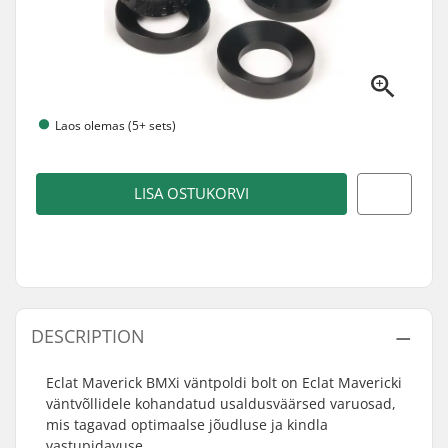
Laos olemas (5+ sets)
LISA OSTUKORVI
DESCRIPTION
Eclat Maverick BMXi väntpoldi bolt on Eclat Mavericki
väntvõllidele kohandatud usaldusväärsed varuosad,
mis tagavad optimaalse jõudluse ja kindla
vastupidavuse.