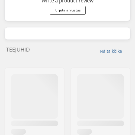
Write a product review
Kirjuta arvustus
TEEJUHID
Näita kõike