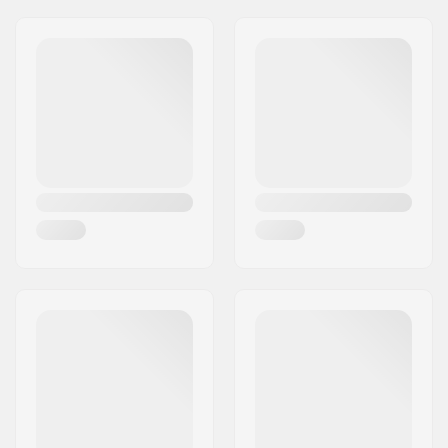
Aadress:
Omega 6
Postiindeks:
8382
Linn:
Hinnerup
Riik:
Taani