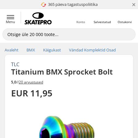
×
365 päeva tagastuspoliitika
4.8 paljaks 5
Menu
Konto
Salvestatud
Ostukorvi
Avaleht
BMX
Käigukast
Vändad Komplektid Osad
TLC
Titanium BMX Sprocket Bolt
5,0
//
20 arvustused
EUR 11,95