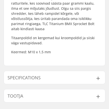
ratturitele, kes soovivad säästa paar grammi kaalu,
ilma et see mõjutaks jõudlust. Olgu sa siis pargis
shredder, kes läheb rampidel kõrgele, või
võistlussõitja, kes üritab parandada oma isiklikku
parimat ringiaega, TLC Titanium BMX Sprocket Bolt
aitab kindlasti kaasa
Titaanpoldid on kergemad kui kroompoldid ja siiski
väga vastupidavad.
Keermed: M10 x 1,5 mm
SPECIFICATIONS
Kaal:
7.6g
TOOTJA
Nimi:
Centrano ApS