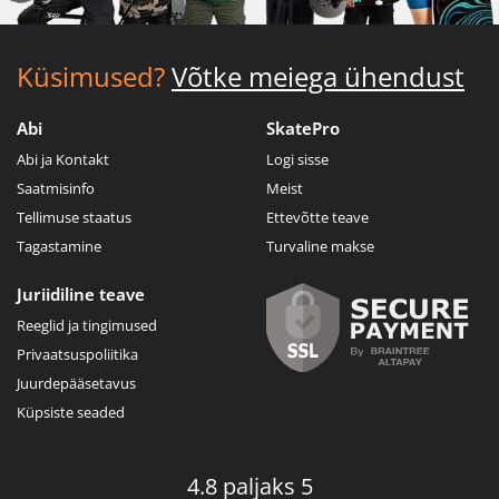
Küsimused?
Võtke meiega ühendust
Abi
SkatePro
Abi ja Kontakt
Logi sisse
Saatmisinfo
Meist
Tellimuse staatus
Ettevõtte teave
Tagastamine
Turvaline makse
Juriidiline teave
Reeglid ja tingimused
Privaatsuspoliitika
Juurdepääsetavus
Küpsiste seaded
4.8 paljaks 5