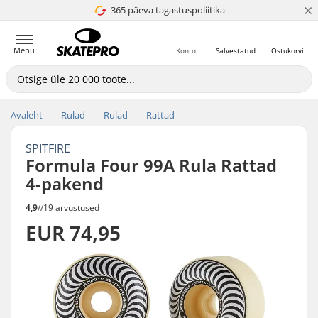
×
365 päeva tagastuspoliitika
4.8 paljaks 5
Menu
Konto
Salvestatud
Ostukorvi
Avaleht
Rulad
Rulad
Rattad
SPITFIRE
Formula Four 99A Rula Rattad
4-pakend
4,9
//
19 arvustused
EUR 74,95