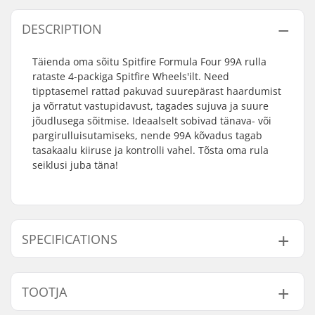
DESCRIPTION
Täienda oma sõitu Spitfire Formula Four 99A rulla
rataste 4-packiga Spitfire Wheels'ilt. Need
tipptasemel rattad pakuvad suurepärast haardumist
ja võrratut vastupidavust, tagades sujuva ja suure
jõudlusega sõitmise. Ideaalselt sobivad tänava- või
pargirulluisutamiseks, nende 99A kõvadus tagab
tasakaalu kiiruse ja kontrolli vahel. Tõsta oma rula
seiklusi juba täna!
SPECIFICATIONS
Ratta läbimõõt:
52mm, 53mm, 54mm,
TOOTJA
55mm
Ratta laius:
31mm