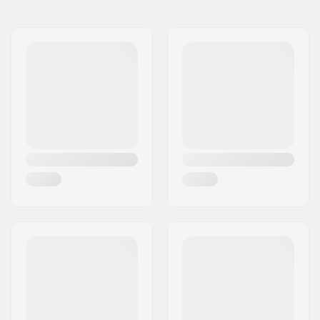
Nimi:
FINAL SUPPLIES ApS
Ratta kõvadus:
99A
Aadress:
Njalsgade 19 C 2, 2300
Ratta materjal:
Premium Urethane
København S
Rattad pakendi kohta:
4
Postiindeks:
2300
Linn:
Copenhagen
Riik:
Taani