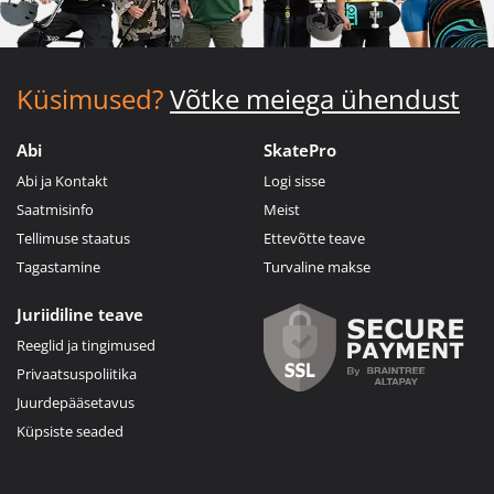
Küsimused?
Võtke meiega ühendust
Abi
SkatePro
Abi ja Kontakt
Logi sisse
Saatmisinfo
Meist
Tellimuse staatus
Ettevõtte teave
Tagastamine
Turvaline makse
Juriidiline teave
Reeglid ja tingimused
Privaatsuspoliitika
Juurdepääsetavus
Küpsiste seaded