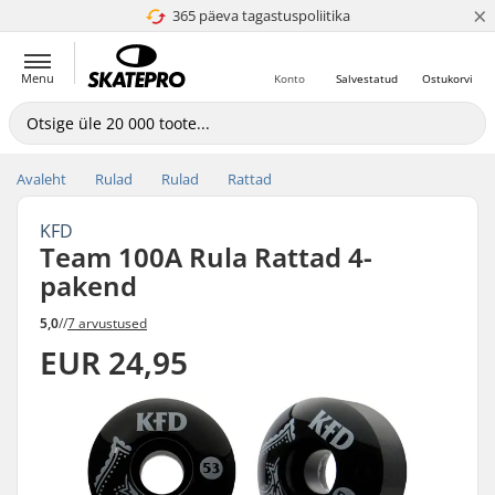
×
365 päeva tagastuspoliitika
4.8 paljaks 5
Menu
Konto
Salvestatud
Ostukorvi
Avaleht
Rulad
Rulad
Rattad
KFD
Team 100A Rula Rattad 4-
pakend
5,0
//
7 arvustused
EUR 24,95