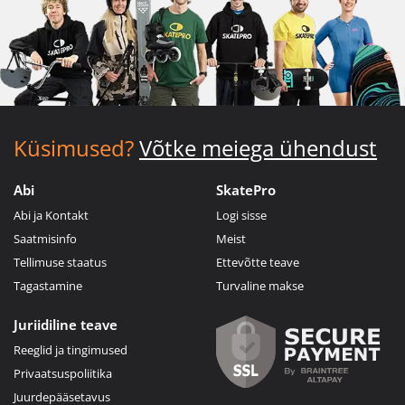
Küsimused?
Võtke meiega ühendust
Abi
SkatePro
Abi ja Kontakt
Logi sisse
Saatmisinfo
Meist
Tellimuse staatus
Ettevõtte teave
Tagastamine
Turvaline makse
Juriidiline teave
Reeglid ja tingimused
Privaatsuspoliitika
Juurdepääsetavus