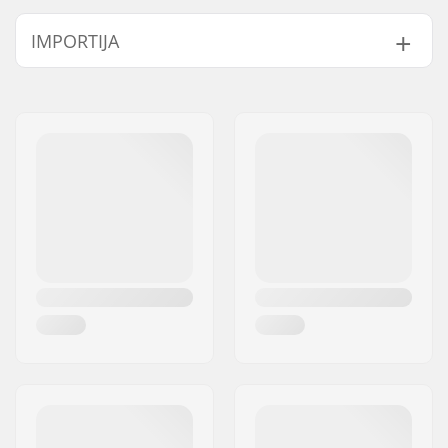
Ratta läbimõõt:
53mm
IMPORTIJA
Ratta kõvadus:
100A
Ratta materjal:
PU casted, SHR
Nimi:
Centrano ApS
Rattad pakendi kohta:
4
Aadress:
Omega 6
Postiindeks:
8382
Linn:
Hinnerup
Riik:
Taani