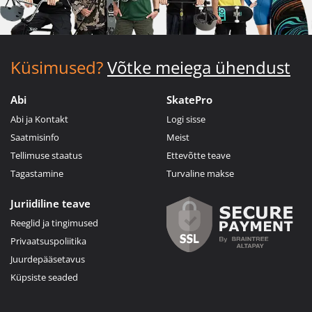
Küsimused?
Võtke meiega ühendust
Abi
SkatePro
Abi ja Kontakt
Logi sisse
Saatmisinfo
Meist
Tellimuse staatus
Ettevõtte teave
Tagastamine
Turvaline makse
Juriidiline teave
Reeglid ja tingimused
Privaatsuspoliitika
Juurdepääsetavus
Küpsiste seaded