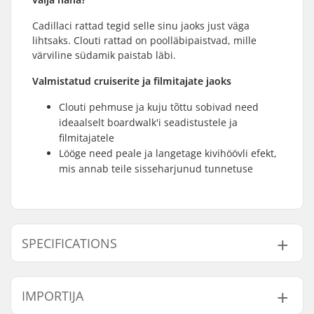
Cadillaci rattad tegid selle sinu jaoks just väga
lihtsaks. Clouti rattad on poolläbipaistvad, mille
värviline südamik paistab läbi.
Valmistatud cruiserite ja filmitajate jaoks
Clouti pehmuse ja kuju tõttu sobivad need
ideaalselt boardwalk'i seadistustele ja
filmitajatele
Lööge need peale ja langetage kivihöövli efekt,
mis annab teile sisseharjunud tunnetuse
SPECIFICATIONS
Ratta läbimõõt:
57mm
IMPORTIJA
Rattakontaktplaat:
22mm