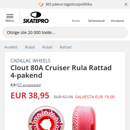
×
365 päeva tagastuspoliitika
4.8 paljaks 5
Menu
Konto
Salvestatud
Ostukorvi
Avaleht
Rulad
Rulad
Rattad
CADILLAC WHEELS
Clout 80A Cruiser Rula Rattad
4-pakend
4,9
//
27 arvustused
EUR 38,95
EUR 57,95
SALVESTA
EUR 19,00