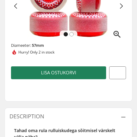
Diameeter:
57mm
Hurry!
Only 2 in stock
LISA OSTUKORVI
DESCRIPTION
Tahad oma rula rulluiskudega sõitmisel värskelt
välja näha?