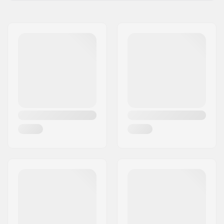
Ratta kõvadus:
80A
Nimi:
Centrano ApS
Ratta materjal:
PU casted
Aadress:
Omega 6
Rattad pakendi kohta:
4
Postiindeks:
8382
Linn:
Hinnerup
Riik:
Taani