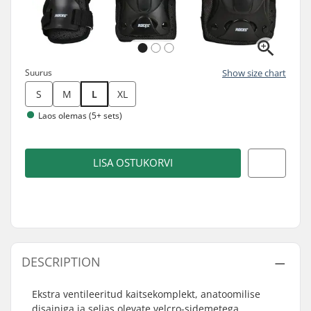
Suurus
Show size chart
S
M
L
XL
Laos olemas (5+ sets)
LISA OSTUKORVI
DESCRIPTION
Ekstra ventileeritud kaitsekomplekt, anatoomilise
disainiga ja seljas olevate velcro-sidemetega.