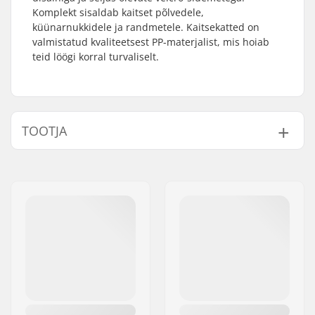
Komplekt sisaldab kaitset põlvedele,
küünarnukkidele ja randmetele. Kaitsekatted on
valmistatud kvaliteetsest PP-materjalist, mis hoiab
teid löögi korral turvaliselt.
TOOTJA
Nimi:
Roces Sports s.r.l.
Aadress:
Via G. Ferraris, 36
Postiindeks:
31044
Linn:
Montebelluna
Riik:
Itaalia