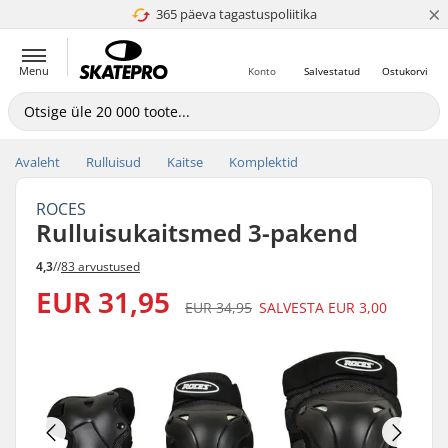
×
365 päeva tagastuspoliitika
4.8 paljaks 5
Menu
Konto
Salvestatud
Ostukorvi
Avaleht
Rulluisud
Kaitse
Komplektid
ROCES
Rulluisukaitsmed 3-pakend
4,3
//
83 arvustused
EUR 31,95
EUR 34,95
SALVESTA
EUR 3,00