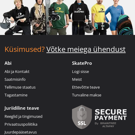
Küsimused?
Võtke meiega ühendust
Abi
SkatePro
Abi ja Kontakt
Logi sisse
Saatmisinfo
Meist
Tellimuse staatus
Ettevõtte teave
Tagastamine
Turvaline makse
Juriidiline teave
Reeglid ja tingimused
Privaatsuspoliitika
Juurdepääsetavus