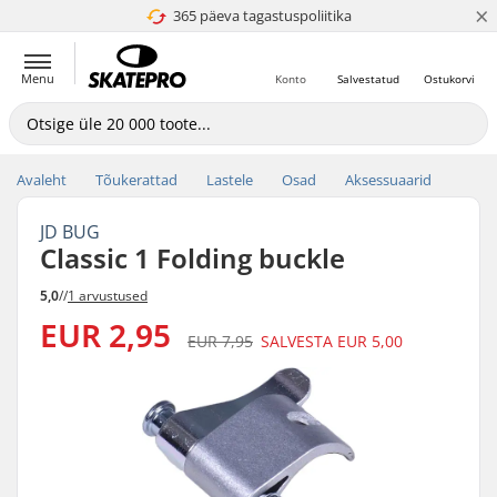
×
365 päeva tagastuspoliitika
4.8 paljaks 5
Menu
Konto
Salvestatud
Ostukorvi
Avaleht
Tõukerattad
Lastele
Osad
Aksessuaarid
JD BUG
Classic 1 Folding buckle
5,0
//
1 arvustused
EUR 2,95
EUR 7,95
SALVESTA
EUR 5,00