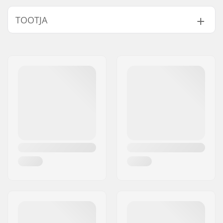
TOOTJA
Nimi:
Centrano ApS
Aadress:
Omega 6
Postiindeks:
8382
Linn:
Hinnerup
Riik:
Taani