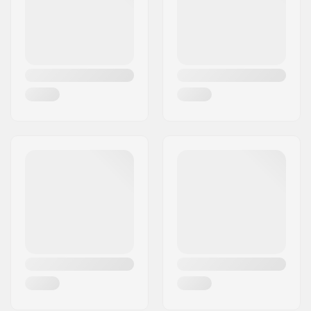
Riik:
Taani