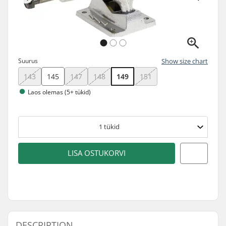
Suurus
Show size chart
143
145
147
148
149
151
Laos olemas (5+ tükid)
1
tükid
LISA OSTUKORVI
DESCRIPTION