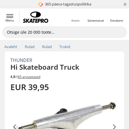
×
365 päeva tagastuspoliitika
4.8 paljaks 5
Menu
Konto
Salvestatud
Ostukorvi
Avaleht
Rulad
Rulad
Trukid
THUNDER
Hi Skateboard Truck
4,8
//
45 arvustused
EUR 39,95