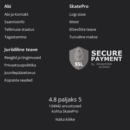
Abi
SkatePro
Abi ja Kontakt
Logi sisse
Saatmisinfo
Meist
Tellimuse staatus
Ettevõtte teave
Tagastamine
Turvaline makse
Juriidiline teave
Reeglid ja tingimused
Privaatsuspoliitika
Juurdepääsetavus
Küpsiste seaded
4.8 paljaks 5
134942 arvustused
kohta SkatePro
Näita kõike