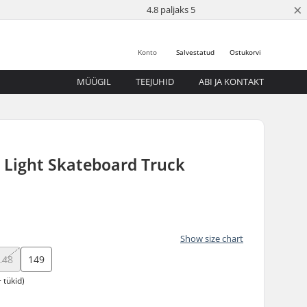
×
4.8 paljaks 5
Konto
Salvestatud
Ostukorvi
MÜÜGIL
TEEJUHID
ABI JA KONTAKT
 Light Skateboard Truck
5
Show size chart
148
149
 tükid)