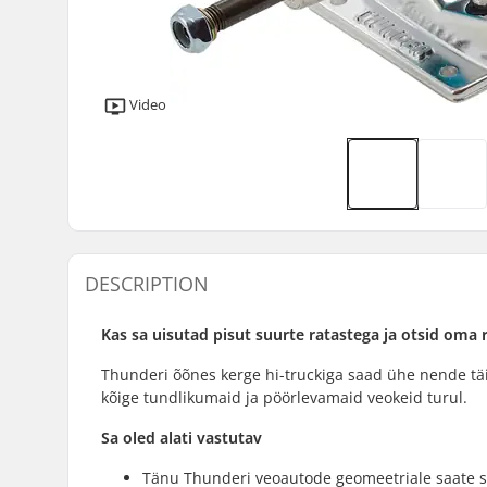
Video
DESCRIPTION
Kas sa uisutad pisut suurte ratastega ja otsid oma
Thunderi õõnes kerge hi-truckiga saad ühe nende täiu
kõige tundlikumaid ja pöörlevamaid veokeid turul.
Sa oled alati vastutav
Tänu Thunderi veoautode geomeetriale saate s