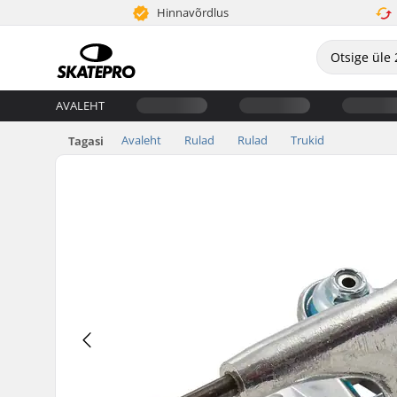
Hinnavõrdlus
AVALEHT
Avaleht
Rulad
Rulad
Trukid
Tagasi