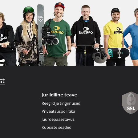
st
Juriidiline teave
Reeglid ja tingimused
Privaatsuspoliitika
Juurdepääsetavus
Küpsiste seaded