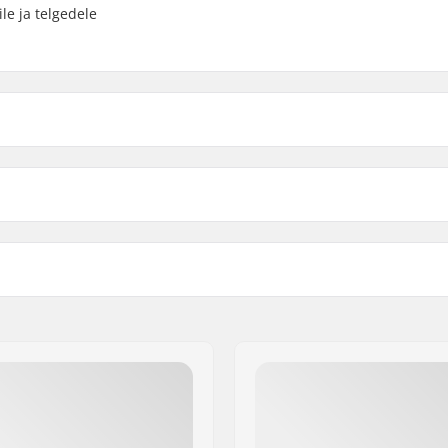
le ja telgedele
147
300g
147mm (5
lgede laius
Veoauto profiili kõrgus (mm)
149
333g
149mm (5
Bushings:
kingpin
Materjal:
ded
300 København S