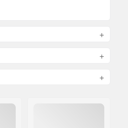
.75")
7.90 - 8.12"
8"
50
.8")
8.38 - 8.62"
8.5"
52
94A
Chromoly Steel, Aluminum