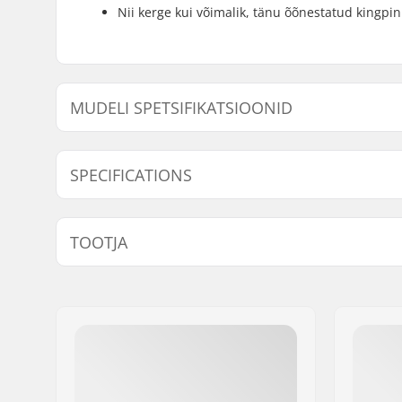
Nii kerge kui võimalik, tänu õõnestatud kingpini
MUDELI SPETSIFIKATSIOONID
Mudel
Kaal
Hanger laius
Deck laius
Te
SPECIFICATIONS
Tükid pakendi kohta:
1
TOOTJA
Trukid tüüp:
Standard 
Kinnituspoldid:
Not inclu
Nimi:
FINAL SUPPLIES ApS
Aadress:
Njalsgade 19 C 2, 2
Postiindeks:
2300
Linn:
Copenhagen
Riik:
Taani