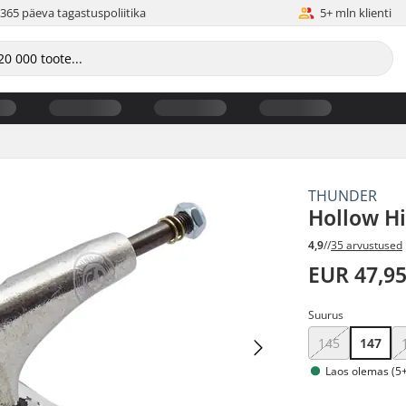
365 päeva tagastuspoliitika
5+ mln klienti
THUNDER
Hollow Hi
4,9
//
35 arvustused
EUR 47,9
Suurus
145
147
Laos olemas (5+