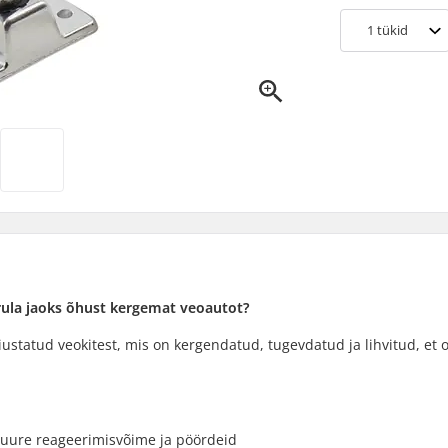
1
tükid
 rula jaoks õhust kergemat veoautot?
statud veokitest, mis on kergendatud, tugevdatud ja lihvitud, et o
uure reageerimisvõime ja pöördeid