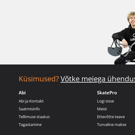
Küsimused?
Võtke meiega ühendu
Abi
SkatePro
Abi ja Kontakt
Logi sisse
Saatmisinfo
Meist
Tellimuse staatus
Ettevõtte teave
Tagastamine
Turvaline makse