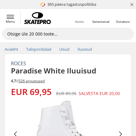
×
365 päeva tagastuspoliitika
4.8 paljaks 5
Menu
Konto
Salvestatud
Ostukorvi
Avaleht
Talispordialad
Uisud
Iluuisud
ROCES
Paradise White Iluuisud
4,7
//
326 arvustused
EUR 69,95
EUR 89,95
SALVESTA
EUR 20,00