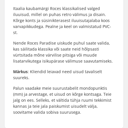
Itaalia kaubamärgi Roces klassikalised valged
iluuisud, millel on puhas retro välimus ja disain.
Kõrge konts ja süsinikterasest iluuisutajalaba koos
varvapikkudega. Pealne ja keel on valmistatud PVC-
st.
Nende Roces Paradise uiskude puhul saate valida,
kas säilitada klassika või saate neid hõlpsasti
vürtsitada mõne värvilise pitsiga või muude
lisatarvikutega isikupärase välimuse saavutamiseks.
Märkus
: Kliendid leiavad need uisud tavaliselt
suureks.
Palun vaadake meie suurustabelit mondopunktis
(mm) ja arvestage, et uisud on kõrge kontsaga. Teie
jalg on ees. Selleks, et vältida tühja ruumi tekkimist
kannas ja teie jala paiskumist uisudelt välja,
soovitame valida sobiva suurusega.