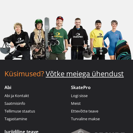
Küsimused?
Võtke meiega ühendust
Abi
SkatePro
Abi ja Kontakt
Logi sisse
Saatmisinfo
Meist
Tellimuse staatus
Ettevõtte teave
Tagastamine
Turvaline makse
Juriidiline teave