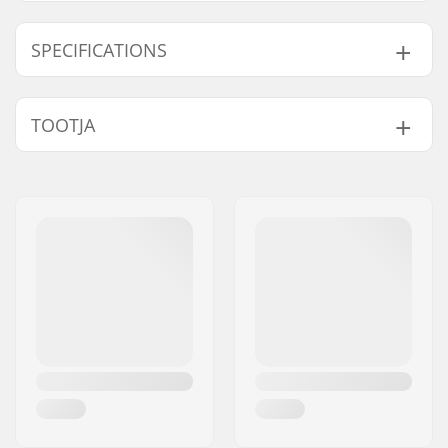
SPECIFICATIONS
Boot / Shell tüüp:
One-piece, Soft
TOOTJA
Saapa materjal:
PVC
Liner Omadused:
Anatomically shaped
Nimi:
Roces Sports s.r.l.
Sulgemine:
Lacing
Aadress:
Via G. Ferraris, 36
Voodri materjal:
Nylon, PU leather
Postiindeks:
31044
Cuff:
Mid-cut
Linn:
Montebelluna
Välispõhi:
Injected
Riik:
Itaalia
Tera materjal:
Stainless steel
Tera teritamine:
Factory sharpened
Toepick:
Yes
Vahetatav tera:
No