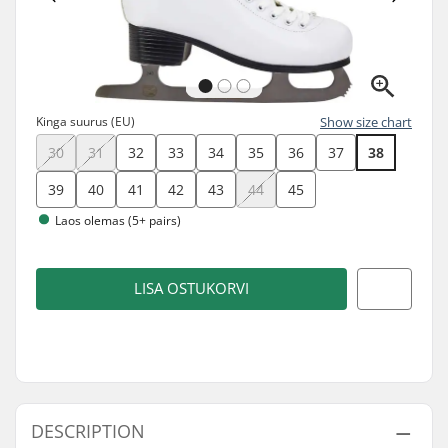
Kinga suurus (EU)
Show size chart
30
31
32
33
34
35
36
37
38
39
40
41
42
43
44
45
Laos olemas (5+ pairs)
LISA OSTUKORVI
DESCRIPTION